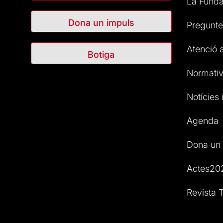
La Funda
Dona un impuls
Pregunte
Atenció a
Botiga
Normativ
Notícies i
Agenda
Dona un 
Actes20
Revista T