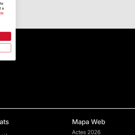
-te
t a
 de
ats
Mapa Web
Actes 2026