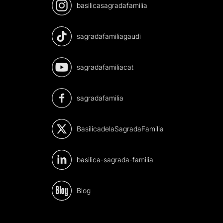
basilicasagradafamilia
sagradafamiliagaudi
sagradafamiliacat
sagradafamilia
BasilicadelaSagradaFamilia
basilica-sagrada-familia
Blog