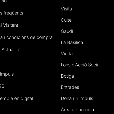
ció
Visita
s freqüents
Culte
l Visitant
Gaudí
a i condicions de compra
La Basílica
 Actualitat
Viu-la
Fons d’Acció Social
impuls
Botiga
26
Entrades
emple en digital
Dona un impuls
Àrea de premsa