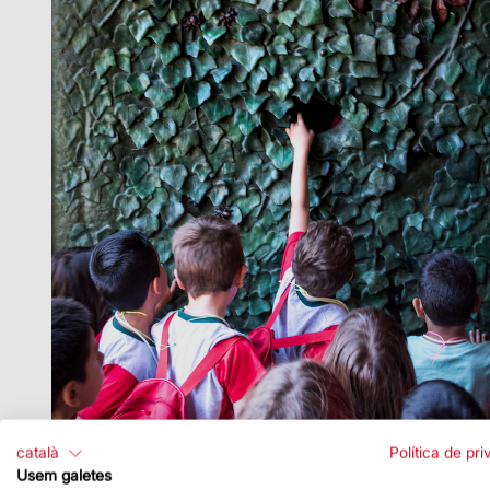
català
Política de pri
Usem galetes