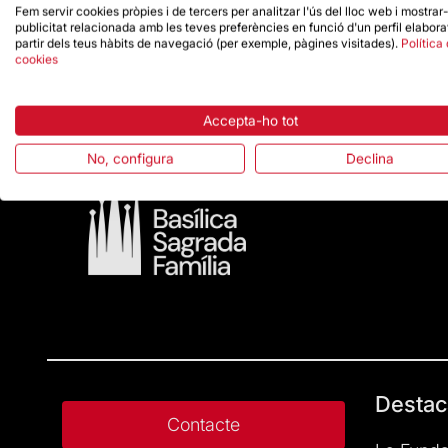
Fem servir cookies pròpies i de tercers per analitzar l'ús del lloc web i mostrar
publicitat relacionada amb les teves preferències en funció d'un perfil elabora
partir dels teus hàbits de navegació (per exemple, pàgines visitades).
Política
cookies
Accepta-ho tot
No, configura
Declina
Destac
Contacte