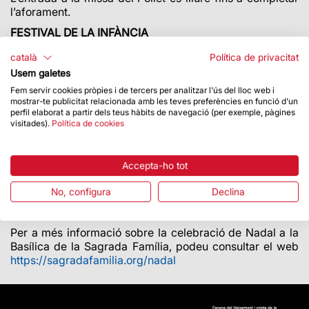
l’aforament.
FESTIVAL DE LA INFÀNCIA
Un any més, la Sagrada Família participa en el Festival
català
Política de privacitat
de la Infància, que tindrà lloc del 27 al 31 de desembre al
Usem galetes
recinte Montjuïc de la Fira de Barcelona. En aquesta
Fem servir cookies pròpies i de tercers per analitzar l'ús del lloc web i
ocasió, els nens i nenes construiran un
prototip a escala
mostrar-te publicitat relacionada amb les teves preferències en funció d'un
de les torres centrals de la Sagrada Família
mitjançant
perfil elaborat a partir dels teus hàbits de navegació (per exemple, pàgines
unes peces d’impressió 3D. També es realitzarà una
visitades).
Política de cookies
manualitat que consistirà a muntar i pintar un petit model
de la superposició del nou perfil de l’edifici.
Accepta-ho tot
Aquesta activitat està pensada per a nens i nenes
d’entre 6 i 12 anys. La participació en el taller s’inclou en
No, configura
Declina
l’entrada del Festival de la Infància, que es pot adquirir
AQUÍ
.
Per a més informació sobre la celebració de Nadal a la
Basílica de la Sagrada Família, podeu consultar el web
https://sagradafamilia.org/nadal