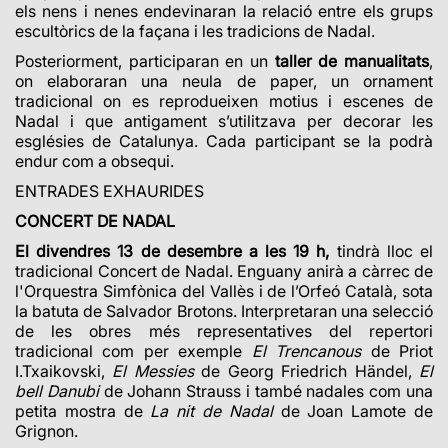
els nens i nenes endevinaran la relació entre els grups
escultòrics de la façana i les tradicions de Nadal.
Posteriorment, participaran en un
taller de manualitats
,
on elaboraran una neula de paper, un ornament
tradicional on es reprodueixen motius i escenes de
Nadal i que antigament s’utilitzava per decorar les
esglésies de Catalunya. Cada participant se la podrà
endur com a obsequi.
ENTRADES EXHAURIDES
CONCERT DE NADAL
El divendres 13 de desembre a les 19 h,
tindrà lloc el
tradicional Concert de Nadal. Enguany anirà a càrrec de
l'Orquestra Simfònica del Vallès i de l’Orfeó Català, sota
la batuta de Salvador Brotons. Interpretaran una selecció
de les obres més representatives del repertori
tradicional com per exemple
El Trencanous
de Priot
I.Txaikovski,
El Messies
de Georg Friedrich Händel,
El
bell Danubi
de Johann Strauss i també nadales com una
petita mostra de
La nit de Nadal
de Joan Lamote de
Grignon.