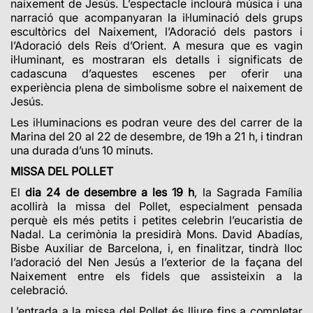
naixement de Jesús. L’espectacle inclourà música i una
narració que acompanyaran la il·luminació dels grups
escultòrics del Naixement, l’Adoració dels pastors i
l’Adoració dels Reis d’Orient. A mesura que es vagin
il·luminant, es mostraran els detalls i significats de
cadascuna d’aquestes escenes per oferir una
experiència plena de simbolisme sobre el naixement de
Jesús.
Les il·luminacions es podran veure des del carrer de la
Marina del 20 al 22 de desembre, de 19h a 21 h, i tindran
una durada d’uns 10 minuts.
MISSA DEL POLLET
El
dia 24 de desembre a les 19 h
, la Sagrada Família
acollirà la missa del Pollet, especialment pensada
perquè els més petits i petites celebrin l’eucaristia de
Nadal. La cerimònia la presidirà Mons. David Abadías,
Bisbe Auxiliar de Barcelona, i, en finalitzar, tindrà lloc
l’adoració del Nen Jesús a l’exterior de la façana del
Naixement entre els fidels que assisteixin a la
celebració.
L’entrada a la missa del Pollet és lliure fins a completar