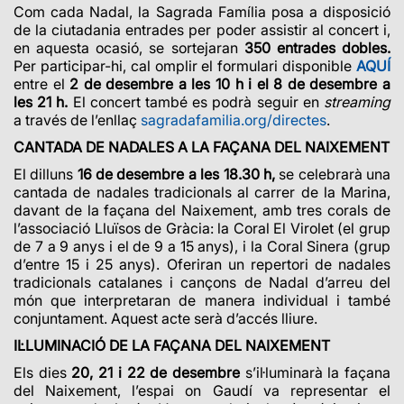
Com cada Nadal, la Sagrada Família posa a disposició
de la ciutadania entrades per poder assistir al concert i,
en aquesta ocasió,
se sortejaran
350 entrades dobles.
Per participar-hi, cal omplir el formulari disponible
AQUÍ
entre el
2 de desembre a les 10 h i el 8 de desembre a
les 21 h.
El concert també es podrà seguir en
streaming
a través de l’enllaç
sagradafamilia.org/directes
.
CANTADA DE NADALES A LA FAÇANA DEL NAIXEMENT
El dilluns
16 de desembre a les 18.30 h,
se celebrarà una
cantada de nadales tradicionals al carrer de la Marina,
davant de la façana del Naixement, amb tres corals de
l’associació Lluïsos de Gràcia: la Coral El Virolet (el grup
de 7 a 9 anys i el de 9 a 15 anys), i la Coral Sinera (grup
d’entre 15 i 25 anys). Oferiran un repertori de nadales
tradicionals catalanes i cançons de Nadal d’arreu del
món que interpretaran de manera individual i també
conjuntament. Aquest acte serà d’accés lliure.
IL·LUMINACIÓ DE LA FAÇANA DEL NAIXEMENT
Els dies
20, 21 i 22 de desembre
s’il·luminarà la façana
del Naixement, l’espai on Gaudí va representar el