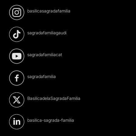
basilicasagradafamilia
sagradafamiliagaudi
sagradafamiliacat
sagradafamilia
BasilicadelaSagradaFamilia
basilica-sagrada-familia