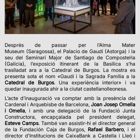
Després de passar per l’Alma Mater
Museum (Saragossa), el Palacio de Gaudí (Astorga) i la
seu del Seminari Major de Santiago de Compostel·la
(Galícia), l’exposició itinerant de la Basílica s’ha
traslladat ara a la Catedral de Burgos. La mostra es
presenta sota el nom «Gaudí i la Sagrada Família a la
Catedral de Burgos
. Una experiència interior» i va
quedar inaugurada ahir a la ciutat castellanolleonesa.
L’acte d’inauguració va comptar amb la presència del
Cardenal i Arquebisbe de Barcelona,
Joan Josep Omella
i Omella
, i amb una delegació de la Fundació Junta
Constructora, encapçalada pel president delegat,
Esteve Camps
. També van assistir-hi el director general
de la Fundación Caja de Burgos,
Rafael Barbero
, i el
director d’Institucions de CaixaBank a Castella i Lleó i