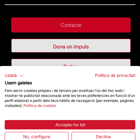
Contacte
Dona un impuls
Botiga
català
Política de privacitat
Usem galetes
Destacats
Fem servir cookies pròpies i de tercers per analitzar l'ús del lloc web i
mostrar-te publicitat relacionada amb les teves preferències en funció d'un
perfil elaborat a partir dels teus hàbits de navegació (per exemple, pàgines
La Fundació
visitades).
Política de cookies
Preguntes freqüents
Accepta-ho tot
Atenció al Visitant
No, configura
Declina