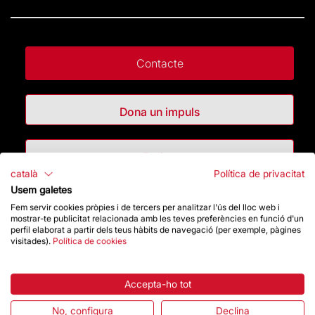
Contacte
Dona un impuls
Botiga
català
Política de privacitat
Usem galetes
Destacats
Fem servir cookies pròpies i de tercers per analitzar l'ús del lloc web i
mostrar-te publicitat relacionada amb les teves preferències en funció d'un
perfil elaborat a partir dels teus hàbits de navegació (per exemple, pàgines
La Fundació
visitades).
Política de cookies
Preguntes freqüents
Accepta-ho tot
Atenció al Visitant
No, configura
Declina