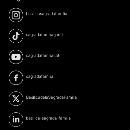
basilicasagradafamilia
sagradafamiliagaudi
sagradafamiliacat
sagradafamilia
BasilicadelaSagradaFamilia
basilica-sagrada-familia