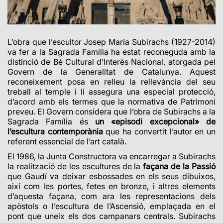
L’obra que l’escultor Josep Maria Subirachs (1927-2014)
va fer a la Sagrada Família ha estat reconeguda amb la
distinció de Bé Cultural d’Interès Nacional, atorgada pel
Govern de la Generalitat de Catalunya. Aquest
reconeixement posa en relleu la rellevància del seu
treball al temple i li assegura una especial protecció,
d’acord amb els termes que la normativa de Patrimoni
preveu. El Govern considera que l’obra de Subirachs a la
Sagrada Família és
un «episodi excepcional» de
l’escultura contemporània
que ha convertit l’autor en un
referent essencial de l’art català.
El 1986, la Junta Constructora va encarregar a Subirachs
la realització de les escultures de la
façana de la Passió
que Gaudí va deixar esbossades en els seus dibuixos,
així com les portes, fetes en bronze, i altres elements
d’aquesta façana, com ara les representacions dels
apòstols o l’escultura de l’Ascensió, emplaçada en el
pont que uneix els dos campanars centrals. Subirachs