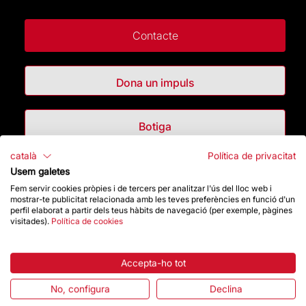
Contacte
Dona un impuls
Botiga
català
Política de privacitat
Usem galetes
Destacats
Fem servir cookies pròpies i de tercers per analitzar l'ús del lloc web i
mostrar-te publicitat relacionada amb les teves preferències en funció d'un
La Fundació
perfil elaborat a partir dels teus hàbits de navegació (per exemple, pàgines
visitades).
Política de cookies
Preguntes freqüents
Accepta-ho tot
Atenció al Visitant
No, configura
Declina