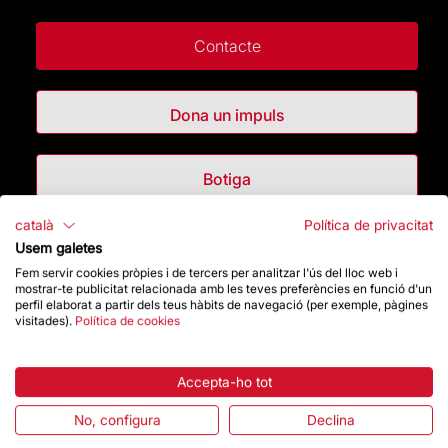
Contacte
Dona un impuls
Botiga
català
Política de privacitat
Destacats
Usem galetes
Fem servir cookies pròpies i de tercers per analitzar l'ús del lloc web i
mostrar-te publicitat relacionada amb les teves preferències en funció d'un
La Fundació
perfil elaborat a partir dels teus hàbits de navegació (per exemple, pàgines
visitades).
Política de cookies
Preguntes freqüents
Accepta-ho tot
Atenció al Visitant
No, configura
Declina
Normativa i condicions de compra