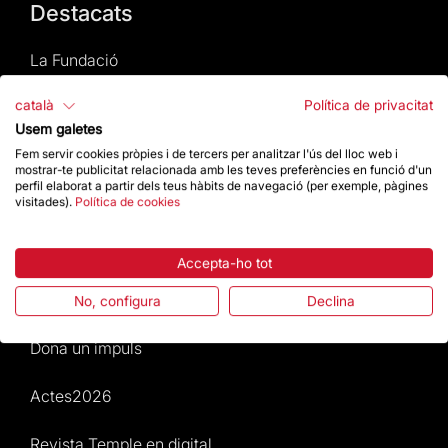
Destacats
La Fundació
català
Política de privacitat
Preguntes freqüents
Usem galetes
Atenció al Visitant
Fem servir cookies pròpies i de tercers per analitzar l'ús del lloc web i
mostrar-te publicitat relacionada amb les teves preferències en funció d'un
perfil elaborat a partir dels teus hàbits de navegació (per exemple, pàgines
Normativa i condicions de compra
visitades).
Política de cookies
Notícies i Actualitat
Accepta-ho tot
Agenda
No, configura
Declina
Dona un impuls
Actes2026
Revista Temple en digital