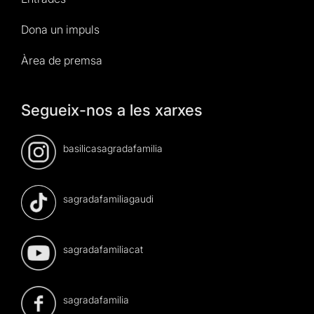
Dona un impuls
Àrea de premsa
Segueix-nos a les xarxes
basilicasagradafamilia
sagradafamiliagaudi
sagradafamiliacat
sagradafamilia