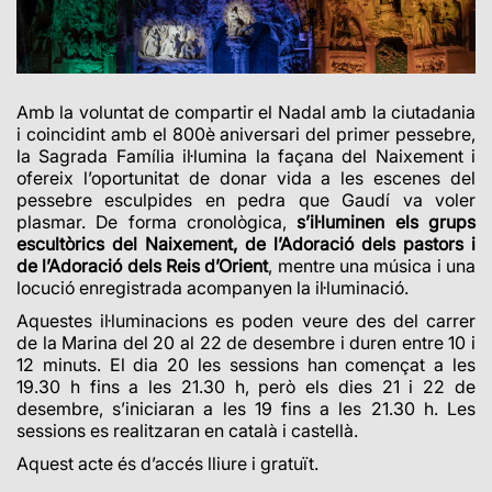
Amb la voluntat de compartir el Nadal amb la ciutadania
i coincidint amb el 800è aniversari del primer pessebre,
la Sagrada Família il·lumina
la façana del Naixement i
ofereix l’oportunitat de donar vida a les escenes del
pessebre esculpides en pedra que Gaudí va voler
plasmar.
De forma cronològica,
s’il·luminen els grups
escultòrics del Naixement, de l’Adoració dels pastors i
de l’Adoració dels Reis d’Orient
, mentre una música i una
locució enregistrada acompanyen la il·luminació.
Aquestes il·luminacions es poden veure des del carrer
de la Marina del 20 al 22 de desembre i duren entre 10 i
12 minuts. El dia 20 les sessions han començat a les
19.30 h fins a les 21.30 h, però els dies 21 i 22 de
desembre, s’iniciaran a les 19 fins a les 21.30 h. Les
sessions es realitzaran en català i castellà.
Aquest acte és d’accés lliure i gratuït.