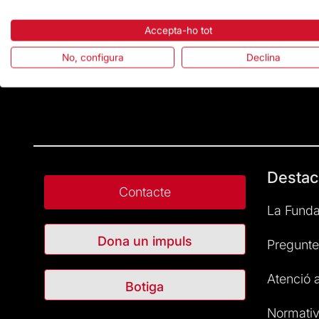
Accepta-ho tot
No, configura
Declina
Destac
Contacte
La Funda
Dona un impuls
Pregunte
Atenció a
Botiga
Normativ