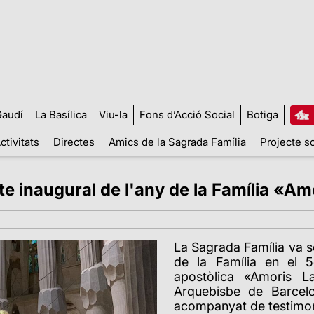
audí
La Basílica
Viu-la
Fons d’Acció Social
Botiga
ctivitats
Directes
Amics de la Sagrada Família
Projecte so
cte inaugural de l'any de la Família «Am
La Sagrada Família va s
de la Família en el 5
apostòlica «Amoris Lae
Arquebisbe de Barcel
acompanyat de testimoni