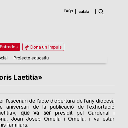
FAQs
Entrades
Dona un impuls
cial
Projecte educatiu
oris Laetitia»
er l’escenari de
l’acte d’obertura de l’any diocesà
è aniversari de la publicació de l’exhortació
titia
»
, que va ser
presidit pel Cardenal i
ona, Joan Josep Omella i Omella, i va estar
s familiars.