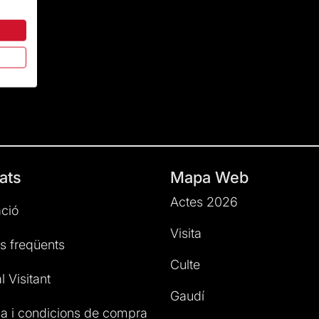
ats
Mapa Web
Actes 2026
ció
Visita
s freqüents
Culte
l Visitant
Gaudí
a i condicions de compra