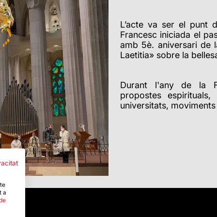
L’acte va ser el punt 
Francesc iniciada el pa
amb 5è. aniversari de l
Laetitia
»
sobre la bellesa 
Durant l'any de la 
propostes espirituals,
universitats, moviments 
vacitat
-te
t a
 de