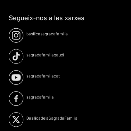
Segueix-nos a les xarxes
basilicasagradafamilia
sagradafamiliagaudi
sagradafamiliacat
sagradafamilia
BasilicadelaSagradaFamilia