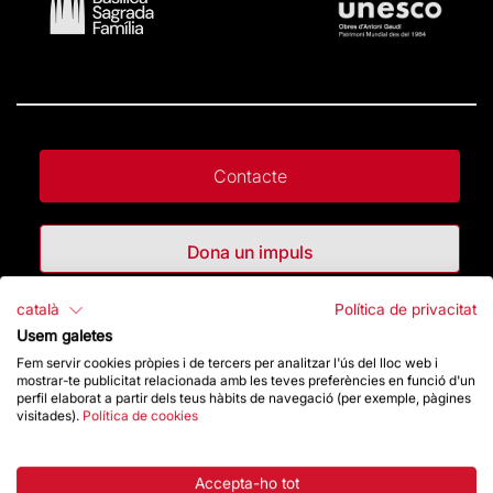
Contacte
Dona un impuls
català
Política de privacitat
Botiga
Usem galetes
Fem servir cookies pròpies i de tercers per analitzar l'ús del lloc web i
mostrar-te publicitat relacionada amb les teves preferències en funció d'un
Destacats
perfil elaborat a partir dels teus hàbits de navegació (per exemple, pàgines
visitades).
Política de cookies
La Fundació
Accepta-ho tot