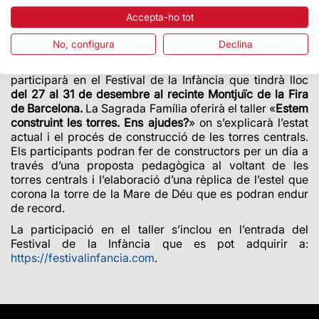
Accepta-ho tot
TALLER AL FESTIVAL DE LA INFÀNCIA: «ESTEM
CONSTRUINT LES TORRES. ENS AJUDES?»
No, configura
Declina
Per primer cop, la Basílica de la Sagrada Família
participarà en el Festival de la Infància que tindrà lloc
del 27 al 31 de desembre al recinte Montjuïc de la Fira
de Barcelona.
La Sagrada Família oferirà el taller «
Estem
construint les torres. Ens ajudes?
» on s’explicarà l’estat
actual i el procés de construcció de les torres centrals.
Els participants podran fer de constructors per un dia a
través d’una proposta pedagògica al voltant de les
torres centrals i l’elaboració d’una rèplica de l’estel que
corona la torre de la Mare de Déu que es podran endur
de record.
La participació en el taller s’inclou en l’entrada del
Festival de la Infància que es pot adquirir a:
https://festivalinfancia.com
.