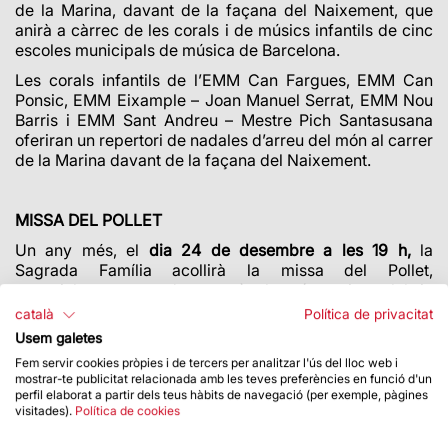
de la Marina, davant de la façana del Naixement, que
anirà a càrrec de les corals i de músics infantils de cinc
escoles municipals de música de Barcelona.
Les corals infantils de l’EMM Can Fargues, EMM Can
Ponsic, EMM Eixample – Joan Manuel Serrat, EMM Nou
Barris i EMM Sant Andreu – Mestre Pich Santasusana
oferiran un repertori de nadales d’arreu del món al carrer
de la Marina davant de la façana del Naixement.
MISSA DEL POLLET
Un any més, el
dia 24 de desembre a les 19 h,
la
Sagrada Família acollirà la missa del Pollet,
especialment pensada perquè els més petits celebrin
l’eucaristia de Nadal.
català
Política de privacitat
En finalitzar, tindrà
lloc l’adoració del nen Jesús a
Usem galetes
l’exterior de la façana del Naixement
entre els fidels que
Fem servir cookies pròpies i de tercers per analitzar l'ús del lloc web i
assisteixin a la celebració.
mostrar-te publicitat relacionada amb les teves preferències en funció d'un
perfil elaborat a partir dels teus hàbits de navegació (per exemple, pàgines
Entrada lliure amb aforament limitat. Accés per la
visitades).
Política de cookies
façana del Naixement (c/ de la Marina).