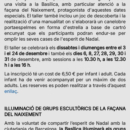
una visita a la Basílica, amb particular atenció a la
façana del Naixement, protagonista d'aquestes dates
especials. El taller també inclou un joc de descoberta i la
realització d'una manualitat on s'elaborarà un canelobre
portaespelmes en forma d'estrella a base de cartró
encunyat que els participants podran endur-se per
omplir les seves cases de l'esperit de Nadal.
El taller se celebrarà els
dissabtes i diumenges entre el 3
i el 24 de desembre
i també els
dies 6, 8, 27, 28, 29, 30 i
31
de desembre, amb sessions a les
10.30 h, a les 12.30
h
i a les 16 h
.
La inscripció té un cost de 6,50 € per infant i adult. Cada
infant ha de venir acompanyat per un màxim de dos
adults. Les reserves es poden realitzar a través
d’aquest
enllaç
.
IL·LUMINACIÓ DE GRUPS ESCULTÒRICS DE LA FAÇANA
DEL NAIXEMENT
Amb la voluntat de compartir l’esperit de Nadal amb la
ciutadania de Barcelona,
la Basílica il·luminarà els grups