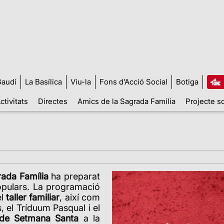
audí
La Basílica
Viu-la
Fons d’Acció Social
Botiga
ctivitats
Directes
Amics de la Sagrada Família
Projecte so
rada Família
ha preparat
opulars.
La programació
el
taller familiar
, així com
 el Tríduum Pasqual i el
s de Setmana Santa
a la