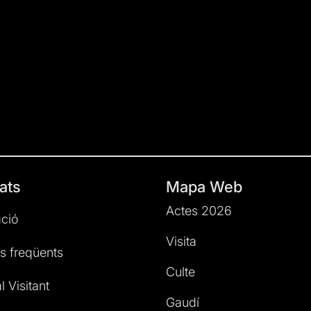
ats
Mapa Web
Actes 2026
ció
Visita
s freqüents
Culte
l Visitant
Gaudí