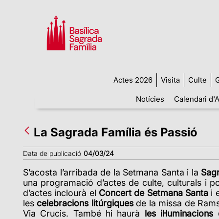
Actes 2026
Visita
Culte
G
Notícies
Calendari d'A
La Sagrada Família és Passió
Data de publicació
04/03/24
S’acosta l’arribada de la Setmana Santa i la
Sag
una programació d’actes de culte, culturals i p
d’actes inclourà el
Concert de Setmana Santa
i 
les
celebracions litúrgiques
de la missa de Rams,
Via Crucis. També hi haurà
les il·luminacion