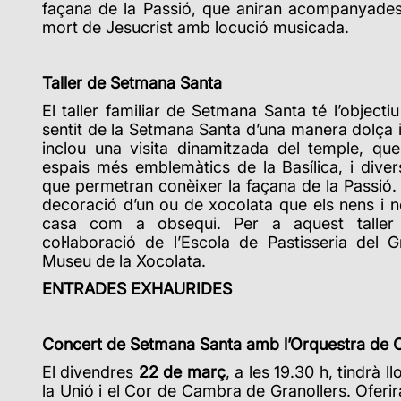
façana de la Passió, que aniran acompanyades d
mort de Jesucrist amb locució musicada.
Taller de Setmana Santa
El taller familiar de Setmana Santa té l’objectiu
sentit de la Setmana Santa d’una manera dolça i 
inclou una visita dinamitzada del temple, qu
espais més emblemàtics de la Basílica, i dive
que permetran conèixer la façana de la Passió. 
decoració d’un ou de xocolata que els nens i 
casa com a obsequi. Per a aquest talle
col·laboració de l’Escola de Pastisseria del 
Museu de la Xocolata.
ENTRADES EXHAURIDES
Concert de Setmana Santa amb
l’Orquestra de 
El divendres
22 de març
, a les 19.30 h, tindrà
la Unió i el Cor de Cambra de Granollers
. Oferi