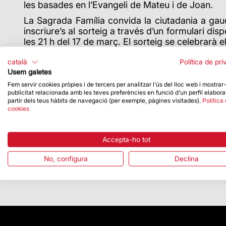
les basades en l’Evangeli de Mateu i de Joan.
La Sagrada Família convida la ciutadania a gau
inscriure’s al sorteig a través d’un formulari di
les 21 h del 17 de març. El sorteig se celebrarà e
català
Política de pri
Il·luminació de la façana de la Passió
Usem galetes
Fem servir cookies pròpies i de tercers per analitzar l'ús del lloc web i mostrar
Els dies
24, 25 i 26 de març
, a partir de les
publicitat relacionada amb les teves preferències en funció d'un perfil elabora
Vilanova, Bisbe Auxiliar de Barcelona, a la façan
partir dels teus hàbits de navegació (per exemple, pàgines visitades).
Política
cookies
Cada dia hi haurà dos passis de 30 minuts de dura
Aquesta activitat és d’accés lliure i gratuït.
Accepta-ho tot
La Basílica serà l’espai per a les celebracions li
No, configura
Declina
Es poden consultar els detalls d’aquestes celeb