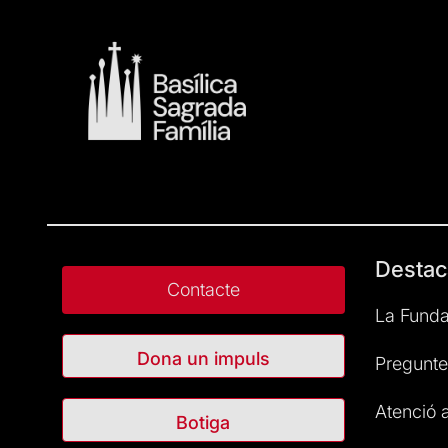
Destac
Contacte
La Funda
Dona un impuls
Pregunte
Atenció a
Botiga