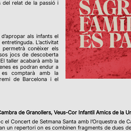
el relat de la passió i
 d’apropar als infants el
entretinguda. L’activitat
e permetrà conèixer els
rsos jocs de descoberta
El taller acabarà amb la
nenes es podran endur a
r es comptarà amb la
Gremi de Barcelona i el
Cambra de Granollers, Veus-Cor Infantil Amics de la U
 lloc el Concert de Setmana Santa amb
l’Orquestra de C
ran un repertori on es combinen fragments de dues d