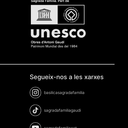
Segueix-nos a les xarxes
basilicasagradafamilia
sagradafamiliagaudi
sagradafamiliacat