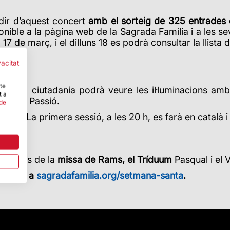
dir d’aquest concert
amb el sorteig de 325 entrades
sponible a la pàgina web
de la Sagrada Família i a les s
l 17 de març, i el dilluns 18 es podrà consultar la llis
vacitat
-te
 20 h, la ciutadania podrà veure les il·luminacions a
t a
a de la Passió.
 de
da. La primera sessió, a les 20 h, es farà en català i 
túrgiques de la
missa de Rams, el Tríduum
Pasqual i el 
racions a
sagradafamilia.org/setmana-santa
.