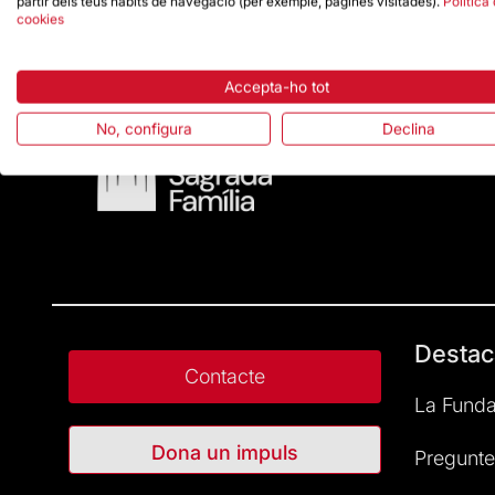
partir dels teus hàbits de navegació (per exemple, pàgines visitades).
Política
cookies
Accepta-ho tot
No, configura
Declina
Destac
Contacte
La Funda
Dona un impuls
Pregunte