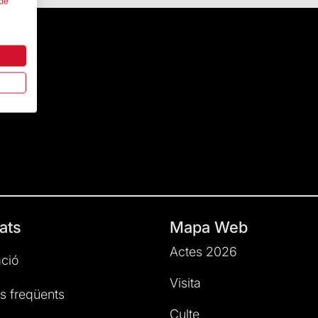
 de
ats
Mapa Web
Actes 2026
ció
Visita
s freqüents
Culte