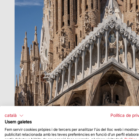
català
Política de pri
Usem galetes
Fem servir cookies pròpies i de tercers per analitzar l'ús del lloc web i mostrar
publicitat relacionada amb les teves preferències en funció d'un perfil elabora