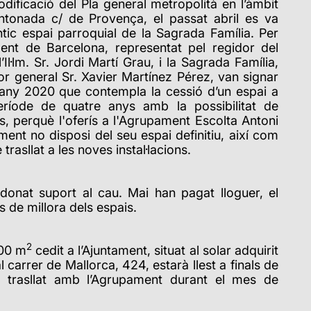
ificació del Pla general metropolità en l’àmbit
ntonada c/ de Provença, el passat abril es va
antic espai parroquial de la Sagrada Família. Per
ment de Barcelona, representat pel regidor del
l’Il·lm. Sr. Jordi Martí Grau, i la Sagrada Família,
or general Sr. Xavier Martínez Pérez, van signar
l’any 2020 que contempla la cessió d’un espai a
eríode de quatre anys amb la possibilitat de
, perquè l'oferís a l'Agrupament Escolta Antoni
ment no disposi del seu espai definitiu, així com
rasllat a les noves instal·lacions.
donat suport al cau. Mai han pagat lloguer, el
 de millora dels espais.
2
200 m
cedit a l’Ajuntament,
situat al solar adquirit
l carrer de Mallorca, 424, estarà llest a finals de
 el trasllat amb l’Agrupament durant el mes de