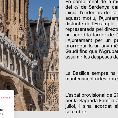
En compliment de la mod
del c/ de Sardenya ca
iniciar l’enderroc de l'
aquest motiu, l’Ajunta
districte de l’Eixample, 
representada pel direct
un acord la tardor de 
l'Ajuntament per un p
prorrogar-lo un any més
Gaudí fins que l'Agrupa
assumir les despeses de t
La Basílica sempre ha 
manteniment ni les obres
L’espai provisional de 
vacitat
per la Sagrada Família a
juliol, i s’ha acordat
-te
setembre.
t a