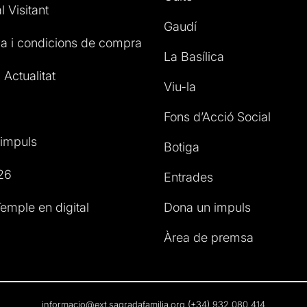
l Visitant
Gaudí
a i condicions de compra
La Basílica
 Actualitat
Viu-la
Fons d’Acció Social
impuls
Botiga
26
Entrades
emple en digital
Dona un impuls
Àrea de premsa
informacio@ext.sagradafamilia.org
(+34) 932 080 414