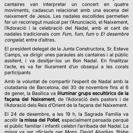
cantaires van interpretar un concert en quatre
moviments, cadascun relacionat amb una escena del
naixement de Jesús. Les nadales escollides permetien
fer un recorregut musical per l’Anunciació, el Naixement,
l’Adoració i la celebració del Nadal, amb el cant de
nadales tradicionals com
Fum, fum, fum
o
El desembre
congelat
, entre d’altres.
El president delegat de la Junta Constructora, Sr. Esteve
Camps, va dirigir unes paraules als cantaires i al públic
assitent, i va desitjar-los un Bon Nadal. En finalitzar
l’acte, es va fer lliurament d’un obsequi a les corals
participants
Amb la voluntat de compartir l’esperit de Nadal amb la
ciutadania de Barcelona, del 30 de novembre fins al 6
de gener, la Basílica va
il·luminar grups escultòrics de la
façana del Naixement
,
de l’Adoració dels pastors i de
l’Adoració dels Reis d’Orient de la façana del Naixement.
El 24 de desembre, a les 19 h, la Sagrada Família va
acollir
la missa del Pollet
, especialment pensada perquè
el públic familiar i infantil celebri l’arribada del Nadal. La
missa va ser oficiada per Mons. David Abadías, Bisbe