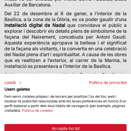
Auxiliar de Barcelona.
Del 22 de desembre al 6 de gener, a l’interior de la
Basílica, a la zona de la Glòria, es va poder gaudir d’una
instal·lació digital de Nadal
que convidava el públic a
explorar i descobrir els detalls plens de simbolisme de la
façana del Naixement, concebuda per Antoni Gaudí.
Aquesta experiència apropava la bellesa i el significat
de la façana als visitants, i la convertia en una celebració
del Nadal plena d’art i espiritualitat. A causa de les obres
que es realitzen a l’exterior, al carrer de la Marina, la
instal·lació es presentava a l’interior de la Basílica.
Amb aquesta programació, la Sagrada Família ha
esdevingut, un any més, un espai de trobada i
català
Política de privacitat
celebració nadalenca per a tots els públics.
Usem galetes
Fem servir cookies pròpies i de tercers per analitzar l'ús del lloc web i
mostrar-te publicitat relacionada amb les teves preferències en funció d'un
perfil elaborat a partir dels teus hàbits de navegació (per exemple, pàgines
visitades).
Política de cookies
Accepta-ho tot