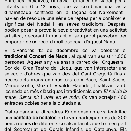
Entre les iniciatives, hi havia el taller de Nadal per a
infants de 6 a 12 anys, que va combinar una visita
dinamitzada centrada en la façana del Naixement i
havien de resoldre una sèrie de reptes per a conèixer el
significat del Nadal i les seves tradicions. Després,
podien posar a prova la seva creativitat en una activitat
artística, decorant i muntant el seu propi pessebre per
emportar-se un record molt especial d’aquest Nadal.
El divendres 12 de desembre es va celebrar el
tradicional Concert de Nadal,
al qual van assistir 1.036
persones. Aquest any va anar a càrrec de l'Orquestra i
Cor del Gran Teatre del Liceu, que van interpretar una
selecció d’obres que van des del Cant Gregorià fins a
peces dels grans compositors com Bach, Saint Saëns,
Mendelssohn, Mozart, Vivaldi, Häendel, finalitzant amb
les nadales més clàssiques i tradicionals com
El noi de la
mare
,
Santa nit
i
Joia en el món. E
s van sortejar 400
entrades dobles per a la ciutadania.
D’altra banda, el divendres 19 de desembre va tenir lloc
una
cantada de nadales
on hi van participar més de 300
nens i nenes de diferents corals infantils que formen part
del Secretariat de Corals Infantils de Catalunya. Els