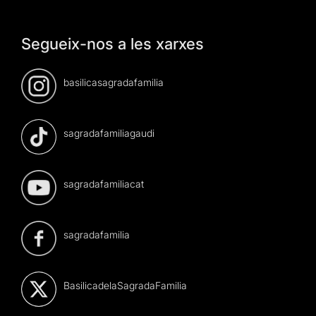
Segueix-nos a les xarxes
basilicasagradafamilia
sagradafamiliagaudi
sagradafamiliacat
sagradafamilia
BasilicadelaSagradaFamilia