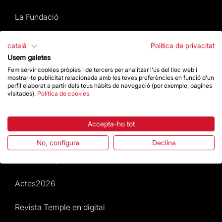
La Fundació
Preguntes freqüents
català
Política de privacitat
Usem galetes
Atenció al Visitant
Fem servir cookies pròpies i de tercers per analitzar l'ús del lloc web i
mostrar-te publicitat relacionada amb les teves preferències en funció d'un
perfil elaborat a partir dels teus hàbits de navegació (per exemple, pàgines
Normativa i condicions de compra
visitades).
Política de cookies
Notícies i Actualitat
Accepta-ho tot
Agenda
No, configura
Declina
Dona un impuls
Actes2026
Revista Temple en digital