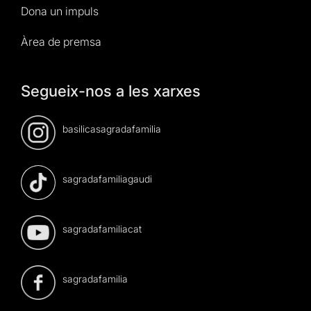
Dona un impuls
Àrea de premsa
Segueix-nos a les xarxes
basilicasagradafamilia
sagradafamiliagaudi
sagradafamiliacat
sagradafamilia