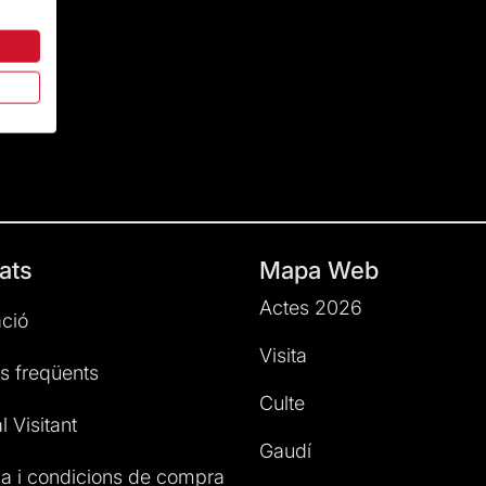
ats
Mapa Web
Actes 2026
ció
Visita
s freqüents
Culte
l Visitant
Gaudí
a i condicions de compra