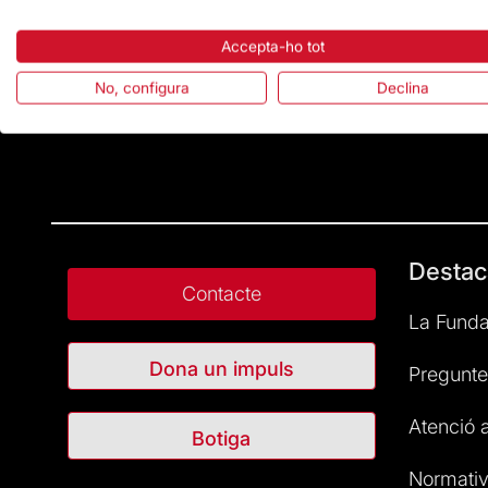
Accepta-ho tot
No, configura
Declina
Destac
Contacte
La Funda
Dona un impuls
Pregunte
Atenció a
Botiga
Normativ