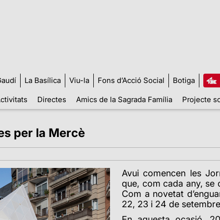
audí
La Basílica
Viu-la
Fons d’Acció Social
Botiga
ctivitats
Directes
Amics de la Sagrada Família
Projecte so
es per la Mercè
Avui comencen les Jor
que, com cada any, se c
Com a novetat d’enguany
22, 23 i 24 de setembre
En aquesta ocasió, 20