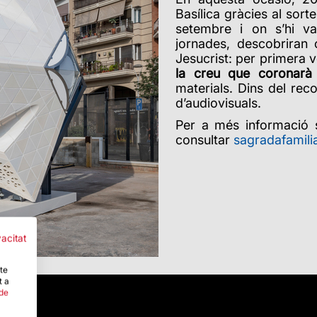
Basílica gràcies al sort
setembre i
on s’hi va
jornades, descobriran c
Jesucrist: per primera
la creu que coronarà 
materials. Dins del rec
d’audiovisuals.
Per a més informació 
consultar
sagradafamili
vacitat
-te
t a
 de