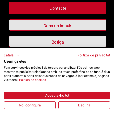
Contacte
Dona un impuls
Botiga
català
Política de privacitat
Destacats
Usem galetes
Fem servir cookies pròpies i de tercers per analitzar l'ús del lloc web i
La Fundació
mostrar-te publicitat relacionada amb les teves preferències en funció d'un
perfil elaborat a partir dels teus hàbits de navegació (per exemple, pàgines
visitades).
Política de cookies
Preguntes freqüents
Accepta-ho tot
Atenció al Visitant
No, configura
Declina
Normativa i condicions de compra