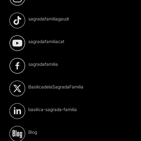
sagradafamiliagaudi
sagradafamiliacat
sagradafamilia
BasilicadelaSagradaFamilia
basilica-sagrada-familia
Blog