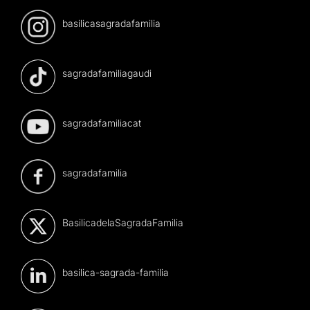
basilicasagradafamilia
sagradafamiliagaudi
sagradafamiliacat
sagradafamilia
BasilicadelaSagradaFamilia
basilica-sagrada-familia