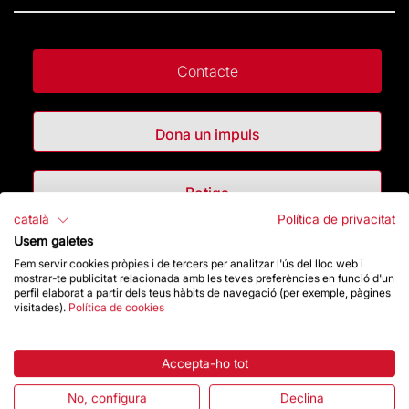
Contacte
Dona un impuls
Botiga
català
Política de privacitat
Usem galetes
Destacats
Fem servir cookies pròpies i de tercers per analitzar l'ús del lloc web i
mostrar-te publicitat relacionada amb les teves preferències en funció d'un
perfil elaborat a partir dels teus hàbits de navegació (per exemple, pàgines
La Fundació
visitades).
Política de cookies
Preguntes freqüents
Accepta-ho tot
Atenció al Visitant
No, configura
Declina