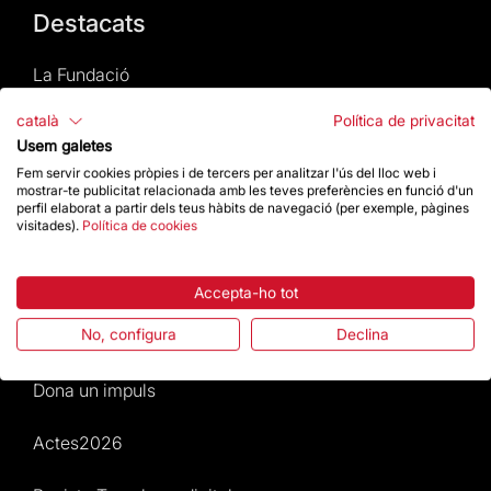
Destacats
La Fundació
català
Política de privacitat
Preguntes freqüents
Usem galetes
Fem servir cookies pròpies i de tercers per analitzar l'ús del lloc web i
Atenció al Visitant
mostrar-te publicitat relacionada amb les teves preferències en funció d'un
perfil elaborat a partir dels teus hàbits de navegació (per exemple, pàgines
visitades).
Política de cookies
Normativa i condicions de compra
Notícies i Actualitat
Accepta-ho tot
No, configura
Declina
Agenda
Dona un impuls
Actes2026