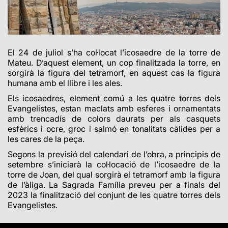
El 24 de juliol s’ha col·locat l’icosaedre de la torre de
Mateu. D’aquest element, un cop finalitzada la torre, en
sorgirà la figura del tetramorf, en aquest cas la figura
humana amb el llibre i les ales.
Els icosaedres, element comú a les quatre torres dels
Evangelistes, estan maclats amb
esferes i ornamentats
amb trencadís de colors daurats per als casquets
esfèrics i ocre, groc i salmó en tonalitats càlides per a
les cares de la peça.
Segons la previsió del calendari de l’obra, a principis de
setembre s’iniciarà la col·locació de l’icosaedre de la
torre de Joan, del qual sorgirà el tetramorf amb la figura
de l’àliga. La Sagrada Família preveu per a finals del
2023 la finalització del conjunt de les quatre torres dels
Evangelistes.