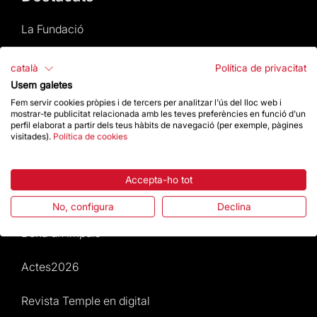
La Fundació
Preguntes freqüents
català
Política de privacitat
Usem galetes
Atenció al Visitant
Fem servir cookies pròpies i de tercers per analitzar l'ús del lloc web i
mostrar-te publicitat relacionada amb les teves preferències en funció d'un
perfil elaborat a partir dels teus hàbits de navegació (per exemple, pàgines
Normativa i condicions de compra
visitades).
Política de cookies
Notícies i Actualitat
Accepta-ho tot
Agenda
No, configura
Declina
Dona un impuls
Actes2026
Revista Temple en digital