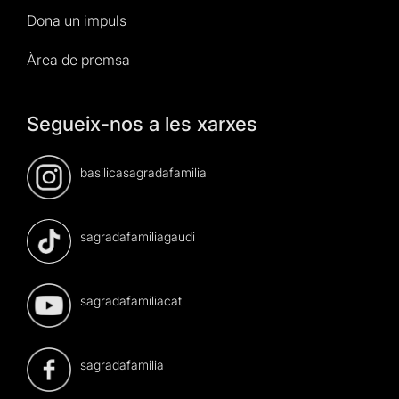
Dona un impuls
Àrea de premsa
Segueix-nos a les xarxes
basilicasagradafamilia
sagradafamiliagaudi
sagradafamiliacat
sagradafamilia