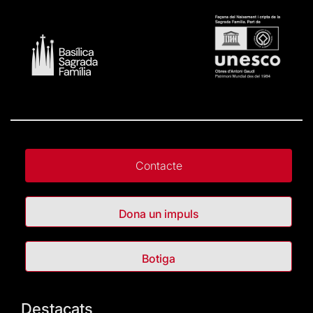
Contacte
Dona un impuls
Botiga
Destacats