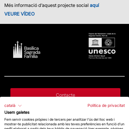
Més informació d’aquest projecte social
aquí
VEURE VÍDEO
Contacte
català
Política de privacitat
Usem galetes
Dona un impuls
Fem servir cookies pròpies i de tercers per analitzar l'ús del lloc web i
mostrar-te publicitat relacionada amb les teves preferències en funció d'un
perfil elaborat a partir dels teus hàbits de navegació (per exemple, pàgines