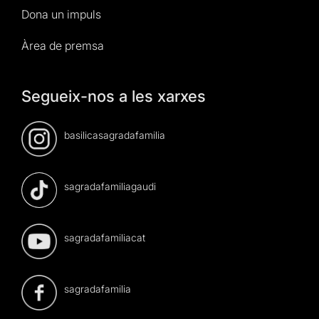
Dona un impuls
Àrea de premsa
Segueix-nos a les xarxes
basilicasagradafamilia
sagradafamiliagaudi
sagradafamiliacat
sagradafamilia