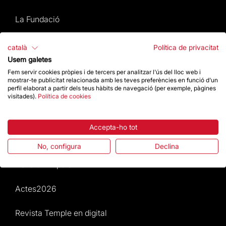
La Fundació
Preguntes freqüents
català
Política de privacitat
Usem galetes
Atenció al Visitant
Fem servir cookies pròpies i de tercers per analitzar l'ús del lloc web i
mostrar-te publicitat relacionada amb les teves preferències en funció d'un
perfil elaborat a partir dels teus hàbits de navegació (per exemple, pàgines
Normativa i condicions de compra
visitades).
Política de cookies
Notícies i Actualitat
Accepta-ho tot
Agenda
No, configura
Declina
Dona un impuls
Actes2026
Revista Temple en digital