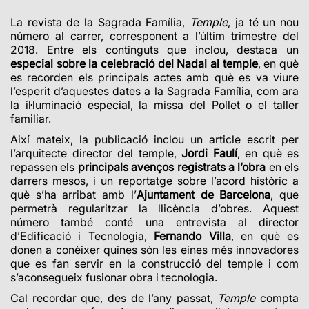
La revista de la Sagrada Família,
Temple
, ja té un nou
número al carrer, corresponent a l’últim trimestre del
2018. Entre els continguts que inclou, destaca un
especial sobre la celebració del Nadal al temple
, en què
es recorden els principals actes amb què es va viure
l’esperit d’aquestes dates a la Sagrada Família, com ara
la il·luminació especial, la missa del Pollet o el taller
familiar.
Així mateix, la publicació inclou un article escrit per
l’arquitecte director del temple,
Jordi Faulí
, en què es
repassen els
principals avenços registrats a l’obra
en els
darrers mesos, i un reportatge sobre l’acord històric a
què s’ha arribat amb l’
Ajuntament de Barcelona
, que
permetrà regularitzar la llicència d’obres. Aquest
número també conté una entrevista al director
d’Edificació i Tecnologia,
Fernando Villa
, en què es
donen a conèixer quines són les eines més innovadores
que es fan servir en la construcció del temple i com
s’aconsegueix fusionar obra i tecnologia.
Cal recordar que, des de l’any passat,
Temple
compta