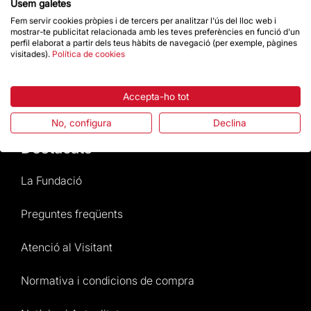
Usem galetes
Contacte
Fem servir cookies pròpies i de tercers per analitzar l'ús del lloc web i
mostrar-te publicitat relacionada amb les teves preferències en funció d'un
perfil elaborat a partir dels teus hàbits de navegació (per exemple, pàgines
Dona un impuls
visitades).
Política de cookies
Botiga
Accepta-ho tot
No, configura
Declina
Destacats
La Fundació
Preguntes freqüents
Atenció al Visitant
Normativa i condicions de compra