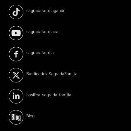
sagradafamiliagaudi
sagradafamiliacat
sagradafamilia
BasilicadelaSagradaFamilia
basilica-sagrada-familia
Blog