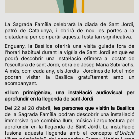
La Sagrada Família celebrarà la diada de Sant Jordi,
patró de Catalunya, i obrirà de nou les portes a la
ciutadania per compartir aquesta festa tan significativa.
Enguany, la Basílica oferirà una visita guiada fora de
l’horari habitual durant la vigília de Sant Jordi en què es
podrà descobrir una instal·lació efímera al costat de
l’escultura de sant Jordi, obra de Josep Maria Subirachs.
A més, com cada any, els Jordis i Jordines de tot el món
podran visitar la Basílica gratuïtament amb un
acompanyant.
«Llum primigènia», una instal·lació audiovisual per
aprofundir en la llegenda de sant Jordi
Del 22 al 28 d’abril,
les persones que visitin
la Basílica
de la Sagrada Família podran descobrir una instal·lació
immersiva que combina llum, música i arquitectura per
aprofundir en la llegenda de
Sant Jordi
.
La instal·lació
fusiona aquesta llegenda amb el concepte d’
Urlicht
(‘llum primigènia’) del compositor Gustav Mahler i crea