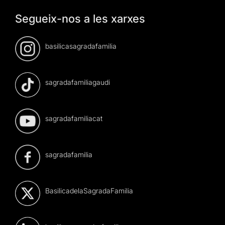
Segueix-nos a les xarxes
basilicasagradafamilia
sagradafamiliagaudi
sagradafamiliacat
sagradafamilia
BasilicadelaSagradaFamilia