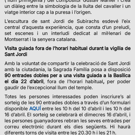
un diàleg entre la simbologia de la lluita del cavaller i un
viatge interior cap a la puresa i l’origen.
L’escultura de sant Jordi de Subirachs esdevé l’eix
central d’aquesta experiència, que consta d’un preludi,
set escenes i un interludi dedicat al mil·lenari de
Montserrat i la senyera catalana.
Visita guiada fora de l’horari habitual durant la vigília de
Sant Jordi
Amb la voluntat de compartir la celebració de Sant Jordi
amb la ciutadania, la Sagrada Família posa a disposició
90 entrades dobles per a una visita guiada a la Basílica
el dia 22 d’abril
, fora de l’horari habitual
,
per poder
gaudir de l’excepcional llum del temple.
Totes les persones interessades poden inscriure’s al
sorteig de les 90 entrades dobles a través d’un formulari
disponible
AQUÍ
entre les 10 h del 10 d’abril i les 10 h del
16 d’abril. El sorteig se celebrarà el dimecres 16 d’abril, i
les persones guanyadores rebran les seves entrades per
correu electrònic durant els dies següents. Hi haurà
diferents torns de visita entre les 20.30 h i les 21 h.