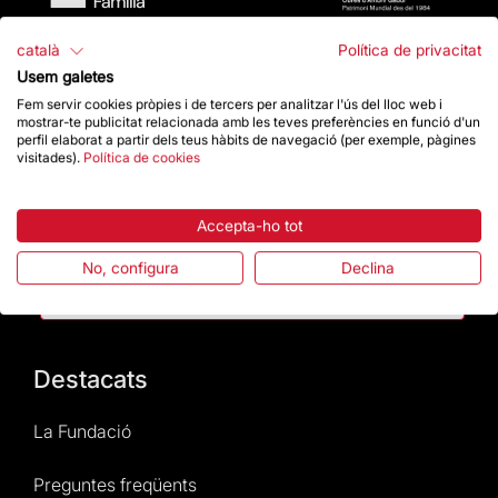
català
Política de privacitat
Usem galetes
Fem servir cookies pròpies i de tercers per analitzar l'ús del lloc web i
mostrar-te publicitat relacionada amb les teves preferències en funció d'un
perfil elaborat a partir dels teus hàbits de navegació (per exemple, pàgines
Contacte
visitades).
Política de cookies
Dona un impuls
Accepta-ho tot
No, configura
Declina
Botiga
Destacats
La Fundació
Preguntes freqüents