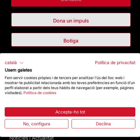
Dona un impuls
Botiga
Destacats
català
Política de privacitat
Usem galetes
La Fundació
Fem servir cookies pròpies i de tercers per analitzar l'ús del lloc web i
mostrar-te publicitat relacionada amb les teves preferències en funció d'un
perfil elaborat a partir dels teus hàbits de navegació (per exemple, pàgines
Preguntes freqüents
visitades).
Política de cookies
Atenció al Visitant
Accepta-ho tot
Normativa i condicions de compra
No, configura
Declina
Notícies i Actualitat