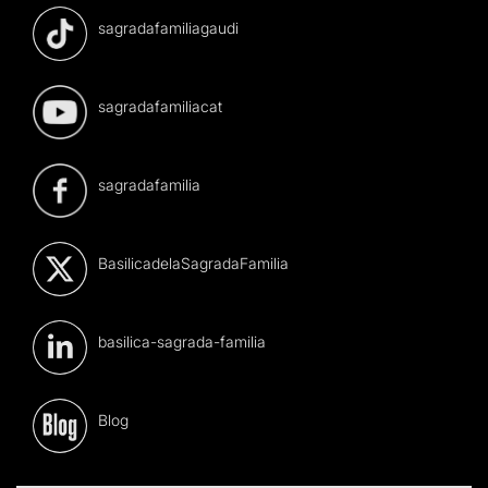
sagradafamiliagaudi
sagradafamiliacat
sagradafamilia
BasilicadelaSagradaFamilia
basilica-sagrada-familia
Blog