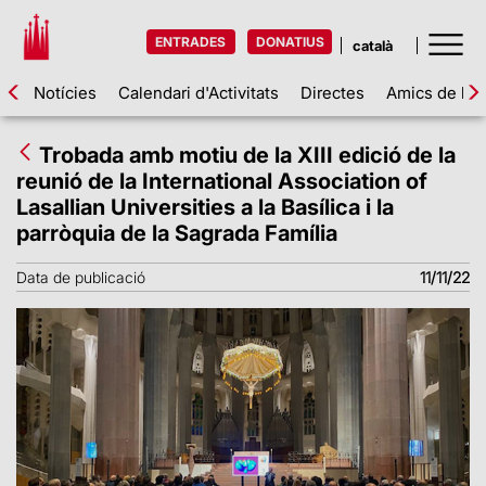
ENTRADES
DONATIUS
Notícies
Calendari d'Activitats
Directes
Amics de la 
Trobada amb motiu de la XIII edició de la
reunió de la International Association of
Lasallian Universities a la Basílica i la
parròquia de la Sagrada Família
Data de publicació
11/11/22