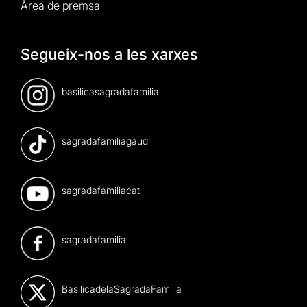
Àrea de premsa
Segueix-nos a les xarxes
basilicasagradafamilia
sagradafamiliagaudi
sagradafamiliacat
sagradafamilia
BasilicadelaSagradaFamilia