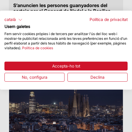
S’anuncien les persones guanyadores del
sorteig per al Concert de Nadal a la Basílica
El sorteig s’ha realitzat entre les 34.040
català
Política de privacitat
persones inscrites
Usem galetes
Fem servir cookies pròpies i de tercers per analitzar l'ús del lloc web i
mostrar-te publicitat relacionada amb les teves preferències en funció d'un
perfil elaborat a partir dels teus hàbits de navegació (per exemple, pàgines
visitades).
Política de cookies
Accepta-ho tot
No, configura
Declina