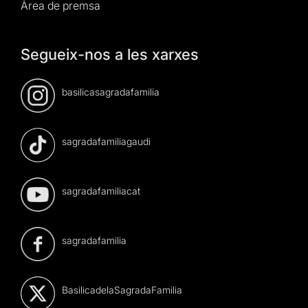
Àrea de premsa
Segueix-nos a les xarxes
basilicasagradafamilia
sagradafamiliagaudi
sagradafamiliacat
sagradafamilia
BasilicadelaSagradaFamilia