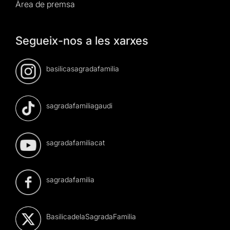
Àrea de premsa
Segueix-nos a les xarxes
basilicasagradafamilia
sagradafamiliagaudi
sagradafamiliacat
sagradafamilia
BasilicadelaSagradaFamilia