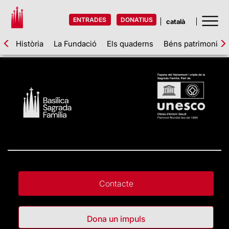
ENTRADES
DONATIUS
Història
La Fundació
Els quaderns
Béns patrimonials
Contacte
Dona un impuls