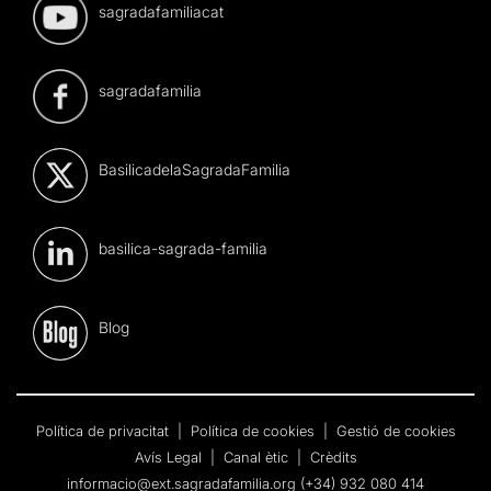
sagradafamiliacat
sagradafamilia
BasilicadelaSagradaFamilia
basilica-sagrada-familia
Blog
Política de privacitat
|
Política de cookies
|
Gestió de cookies
Avís Legal
|
Canal ètic
|
Crèdits
informacio@ext.sagradafamilia.org
(+34) 932 080 414