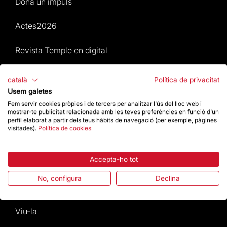
Dona un impuls
Actes2026
Revista Temple en digital
Mapa Web
català
Política de privacitat
Usem galetes
Actes 2026
Fem servir cookies pròpies i de tercers per analitzar l'ús del lloc web i
mostrar-te publicitat relacionada amb les teves preferències en funció d'un
perfil elaborat a partir dels teus hàbits de navegació (per exemple, pàgines
Visita
visitades).
Política de cookies
Culte
Accepta-ho tot
Gaudí
No, configura
Declina
La Basílica
Viu-la