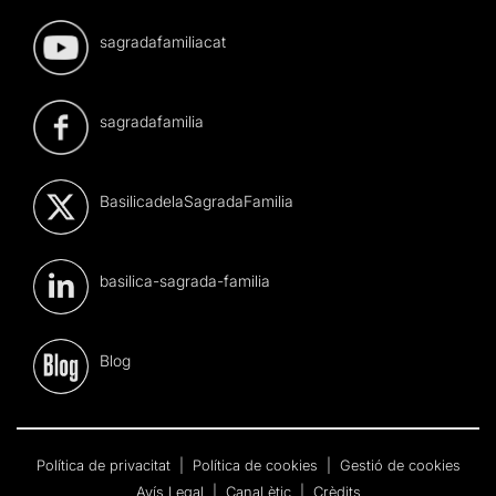
sagradafamiliacat
sagradafamilia
BasilicadelaSagradaFamilia
basilica-sagrada-familia
Blog
Política de privacitat
|
Política de cookies
|
Gestió de cookies
Avís Legal
|
Canal ètic
|
Crèdits