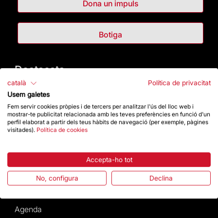
Dona un impuls
Botiga
Destacats
català
Política de privacitat
La Fundació
Usem galetes
Fem servir cookies pròpies i de tercers per analitzar l'ús del lloc web i
mostrar-te publicitat relacionada amb les teves preferències en funció d'un
Preguntes freqüents
perfil elaborat a partir dels teus hàbits de navegació (per exemple, pàgines
visitades).
Política de cookies
Atenció al Visitant
Accepta-ho tot
Normativa i condicions de compra
No, configura
Declina
Notícies i Actualitat
Agenda