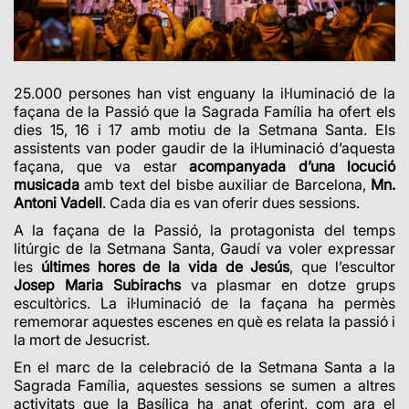
25.000 persones han vist enguany la il·luminació de la
façana de la Passió que la Sagrada Família ha ofert els
dies 15, 16 i 17 amb motiu de la Setmana Santa. Els
assistents van poder gaudir de la il·luminació d’aquesta
façana, que va estar
acompanyada d’una locució
musicada
amb text del bisbe auxiliar de Barcelona,
Mn.
Antoni Vadell
. Cada dia es van oferir dues sessions.
A la façana de la Passió, la protagonista del temps
litúrgic de la Setmana Santa, Gaudí va voler expressar
les
últimes hores de la vida de Jesús
, que l’escultor
Josep Maria Subirachs
va plasmar en dotze grups
escultòrics. La il·luminació de la façana ha permès
rememorar aquestes escenes en què es relata la passió i
la mort de Jesucrist.
En el marc de la celebració de la Setmana Santa a la
Sagrada Família, aquestes sessions se sumen a altres
activitats que la Basílica ha anat oferint, com ara el