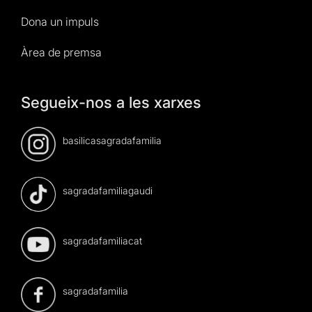
Dona un impuls
Àrea de premsa
Segueix-nos a les xarxes
basilicasagradafamilia
sagradafamiliagaudi
sagradafamiliacat
sagradafamilia