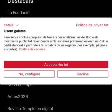
Destacats
La Fundació
Preguntes freqüents
català
Política de privacitat
Usem galetes
Atenció al Visitant
Fem servir cookies pròpies i de tercers per analitzar l'ús del lloc web i
mostrar-te publicitat relacionada amb les teves preferències en funció d'un
perfil elaborat a partir dels teus hàbits de navegació (per exemple, pàgines
Normativa i condicions de compra
visitades).
Política de cookies
Notícies i Actualitat
Accepta-ho tot
Agenda
No, configura
Declina
Dona un impuls
Actes2026
Revista Temple en digital