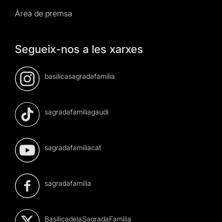
Àrea de premsa
Segueix-nos a les xarxes
basilicasagradafamilia
sagradafamiliagaudi
sagradafamiliacat
sagradafamilia
BasilicadelaSagradaFamilia