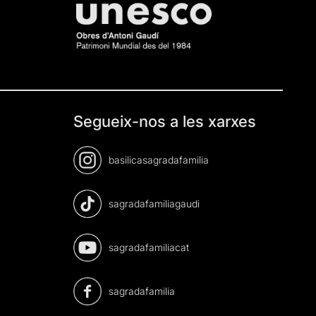
Segueix-nos a les xarxes
basilicasagradafamilia
sagradafamiliagaudi
sagradafamiliacat
sagradafamilia