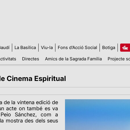
audí
La Basílica
Viu-la
Fons d’Acció Social
Botiga
ctivitats
Directes
Amics de la Sagrada Família
Projecte so
de Cinema Espiritual
a de la vintena edició de
 un acte on també es va
a Peio Sánchez, com a
 la mostra des dels seus