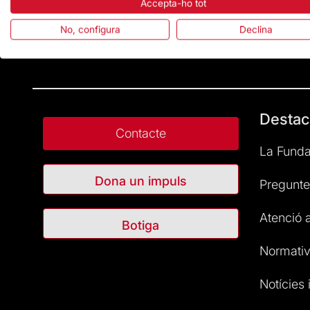
Accepta-ho tot
No, configura
Declina
Destac
Contacte
La Funda
Dona un impuls
Pregunte
Atenció a
Botiga
Normativ
Notícies i