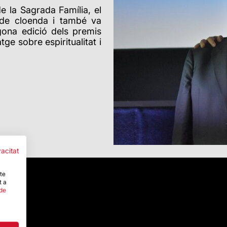
e la Sagrada Família, el
 de cloenda i també va
gona edició dels premis
tge sobre espiritualitat i
vacitat
-te
t a
 de