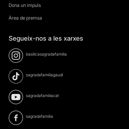
Dona un impuls
Àrea de premsa
Segueix-nos a les xarxes
basilicasagradafamilia
sagradafamiliagaudi
sagradafamiliacat
sagradafamilia