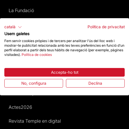
La Fundació
Preguntes freqüents
català
Política de privacitat
Usem galetes
Atenció al Visitant
Fem servir cookies pròpies i de tercers per analitzar l'ús del lloc web i
mostrar-te publicitat relacionada amb les teves preferències en funció d'un
perfil elaborat a partir dels teus hàbits de navegació (per exemple, pàgines
Normativa i condicions de compra
visitades).
Política de cookies
Notícies i Actualitat
Accepta-ho tot
Agenda
No, configura
Declina
Dona un impuls
Actes2026
Revista Temple en digital