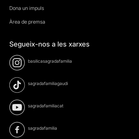
Dona un impuls
Àrea de premsa
Segueix-nos a les xarxes
basilicasagradafamilia
sagradafamiliagaudi
sagradafamiliacat
sagradafamilia