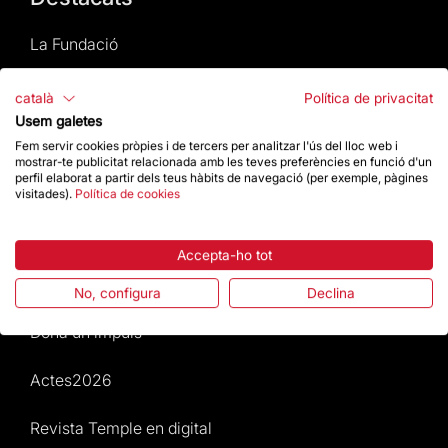
La Fundació
Preguntes freqüents
català
Política de privacitat
Usem galetes
Atenció al Visitant
Fem servir cookies pròpies i de tercers per analitzar l'ús del lloc web i
mostrar-te publicitat relacionada amb les teves preferències en funció d'un
perfil elaborat a partir dels teus hàbits de navegació (per exemple, pàgines
Normativa i condicions de compra
visitades).
Política de cookies
Notícies i Actualitat
Accepta-ho tot
Agenda
No, configura
Declina
Dona un impuls
Actes2026
Revista Temple en digital