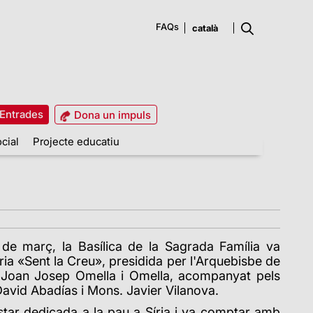
FAQs
Entrades
Dona un impuls
cial
Projecte educatiu
de març, la Basílica de la Sagrada Família va
gària «Sent la Creu», presidida per l'Arquebisbe de
l Joan Josep Omella i Omella, acompanyat pels
David Abadías i Mons. Javier Vilanova.
star dedicada a la pau a Síria i va comptar amb