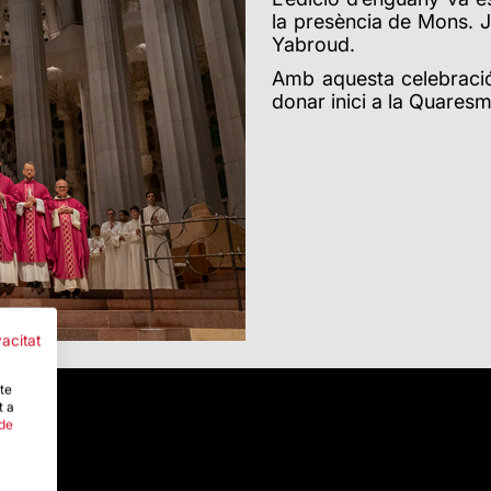
la presència de Mons.
Yabroud.
Amb aquesta celebració,
donar inici a la Quares
vacitat
-te
t a
 de