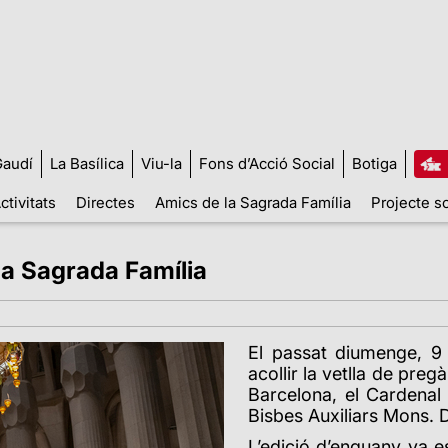
audí
La Basílica
Viu-la
Fons d’Acció Social
Botiga
ctivitats
Directes
Amics de la Sagrada Família
Projecte so
la Sagrada Família
El passat diumenge, 9 
acollir la vetlla de pre
Barcelona, el Cardena
Bisbes Auxiliars Mons. 
L’edició d’enguany va e