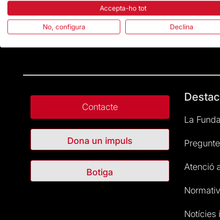
Accepta-ho tot
No, configura
Declina
Destac
Contacte
La Funda
Dona un impuls
Pregunte
Atenció a
Botiga
Normativ
Notícies i