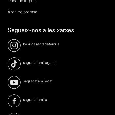
Dona un impuls
Àrea de premsa
Segueix-nos a les xarxes
basilicasagradafamilia
sagradafamiliagaudi
sagradafamiliacat
sagradafamilia