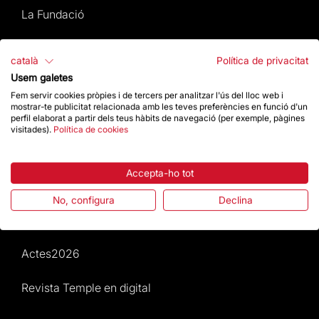
La Fundació
Preguntes freqüents
català
Política de privacitat
Usem galetes
Atenció al Visitant
Fem servir cookies pròpies i de tercers per analitzar l'ús del lloc web i
mostrar-te publicitat relacionada amb les teves preferències en funció d'un
Normativa i condicions de compra
perfil elaborat a partir dels teus hàbits de navegació (per exemple, pàgines
visitades).
Política de cookies
Notícies i Actualitat
Accepta-ho tot
Agenda
No, configura
Declina
Dona un impuls
Actes2026
Revista Temple en digital