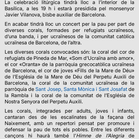
La celebració litúrgica tindrà lloc a l’interior de la
Basílica, a les 19 h i estarà presidida pel monsenyor
Javier Vilanova, bisbe auxiliar de Barcelona.
En acabar tindrà lloc un concert per la pau per part de
diverses corals, formades per refugiats ucraïnesos,
d’una banda, i per ucraïnesos de la comunitat catòlica
ucraïnesa de Barcelona, de l’altra.
Les diverses corals convocades són: la coral del cor de
refugiats de Pineda de Mar, «Som d’Ucraïna amb amor»,
el cor «Oranta» de la parròquia grecocatòlica ucraïnesa
de Barcelona, el cor de joves «Fills de la Mare de Déu»
de l’Església de la Mare de Déu del Perpetu Auxili de
Barcelona, la coral de la comunitat ucraïnesa de la
parròquia de
Sant Josep, Santa Mònica i Sant Josafat
de
la Rambla i la coral de la comunitat de l’Església de
Nostra Senyora del Perpetu Auxili.
Les corals, integrades per adults, joves i infants,
cantaran des de les escalinates de la façana del
Naixement, amb un repertori pensat per promoure i
defensar la pau de tots els pobles. Entre les diferents
cançons hi haurà també l’
Himne de l’Alegria
de