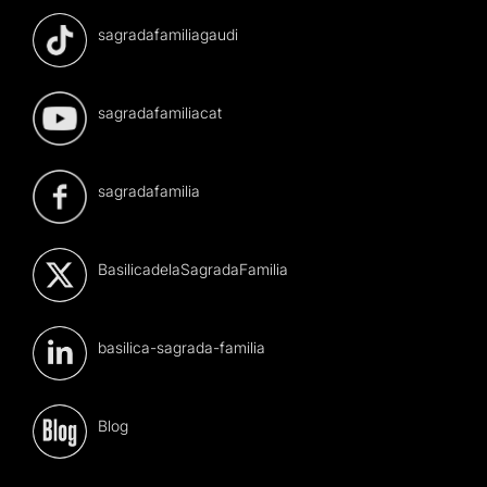
sagradafamiliagaudi
sagradafamiliacat
sagradafamilia
BasilicadelaSagradaFamilia
basilica-sagrada-familia
Blog