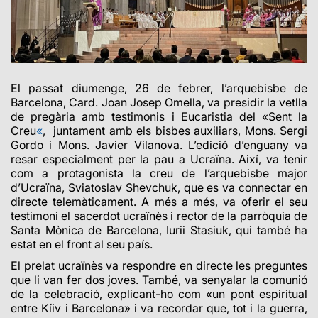
El passat diumenge, 26 de febrer, l’arquebisbe de
Barcelona, Card. Joan Josep Omella, va presidir la vetlla
de pregària amb testimonis i Eucaristia del «Sent la
Creu
«
, juntament amb els bisbes auxiliars, Mons. Sergi
Gordo i Mons. Javier Vilanova. L’edició d’enguany va
resar especialment per la pau a Ucraïna. Així, va tenir
com a protagonista la creu de l’arquebisbe major
d’Ucraïna, Sviatoslav Shevchuk, que es va connectar en
directe telemàticament. A més a més, va oferir el seu
testimoni el sacerdot ucraïnès i rector de la parròquia de
Santa Mònica de Barcelona, Iurii Stasiuk, qui també ha
estat en el front al seu país.
El prelat ucraïnès va respondre en directe les preguntes
que li van fer dos joves. També, va senyalar la comunió
de la celebració, explicant-ho com «un pont espiritual
entre Kíiv i Barcelona» i va recordar que, tot i la guerra,