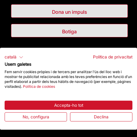
Dona un impuls
Botiga
Destacats
català
Política de privacitat
Usem galetes
La Fundació
Fem servir cookies pròpies i de tercers per analitzar l'ús del lloc web i
mostrar-te publicitat relacionada amb les teves preferències en funció d'un
perfil elaborat a partir dels teus hàbits de navegació (per exemple, pàgines
Preguntes freqüents
visitades).
Política de cookies
Atenció al Visitant
Accepta-ho tot
Normativa i condicions de compra
No, configura
Declina
Notícies i Actualitat