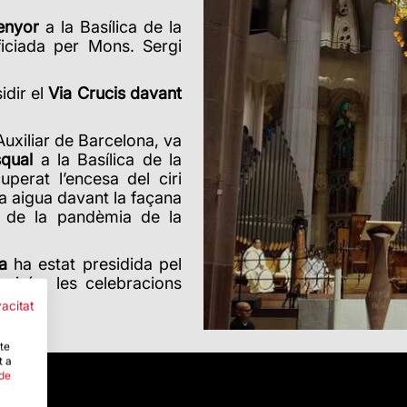
enyor
a la Basílica de la
iciada per Mons. Sergi
dir el
Via Crucis davant
Auxiliar de Barcelona, va
squal
a la Basílica de la
perat l’encesa del ciri
a aigua davant la façana
s de la pandèmia de la
a
ha estat presidida pel
 així a les celebracions
vacitat
-te
t a
 de