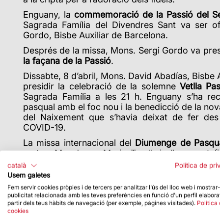
Enguany, la
commemoració de la Passió del S
Sagrada Família del Divendres Sant va ser of
Gordo, Bisbe Auxiliar de Barcelona.
Després de la missa, Mons. Sergi Gordo va presi
la façana de la Passió
.
Dissabte, 8 d’abril, Mons. David Abadías, Bisbe 
presidir la celebració de la solemne
Vetlla Pa
Sagrada Família a les 21 h. Enguany s’ha recu
pasqual amb el foc nou i la benedicció de la nov
del Naixement que s’havia deixat de fer de
COVID-19.
La missa internacional del
Diumenge de Pasqu
rector, Mn. Josep Maria Turull, i s’ha posat fi
litúrgiques de la Setmana Santa.
català
Política de pri
Usem galetes
Fem servir cookies pròpies i de tercers per analitzar l'ús del lloc web i mostrar
publicitat relacionada amb les teves preferències en funció d'un perfil elabora
partir dels teus hàbits de navegació (per exemple, pàgines visitades).
Política
cookies