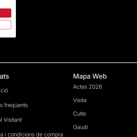
ats
Mapa Web
Actes 2026
ció
Visita
s freqüents
Culte
l Visitant
Gaudí
a i condicions de compra