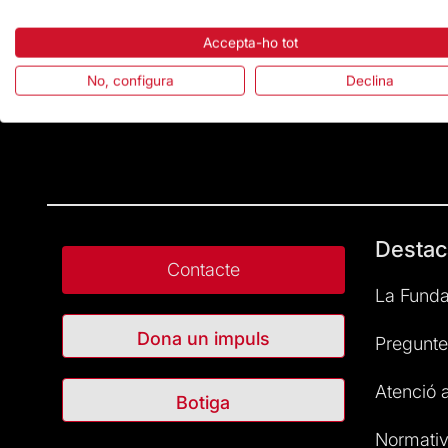
Accepta-ho tot
No, configura
Declina
Destac
Contacte
La Funda
Dona un impuls
Pregunte
Atenció a
Botiga
Normativ