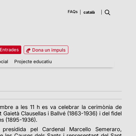
FAQs
Entrades
Dona un impuls
cial
Projecte educatiu
mbre a les 11 h es va celebrar la cerimònia de
 Gaietà Clausellas i Ballvé (1863-1936) i del fidel
chs (1895-1936).
 presidida pel Cardenal Marcello Semeraro,
de les Causes dels Sants i representant del Sant