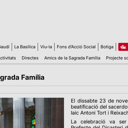
audí
La Basílica
Viu-la
Fons d’Acció Social
Botiga
ctivitats
Directes
Amics de la Sagrada Família
Projecte so
agrada Família
El dissabte 23 de nove
beatificació del sacerdot
laic Antoni Tort i Reixa
La celebració va ser
Prefecte del Dicasteri 