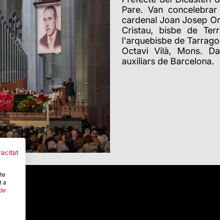
Pare. Van concelebrar 
cardenal Joan Josep Om
Cristau, bisbe de Ter
l'arquebisbe de Tarrago
Octavi Vilà, Mons. Da
auxiliars de Barcelona.
vacitat
-te
t a
 de