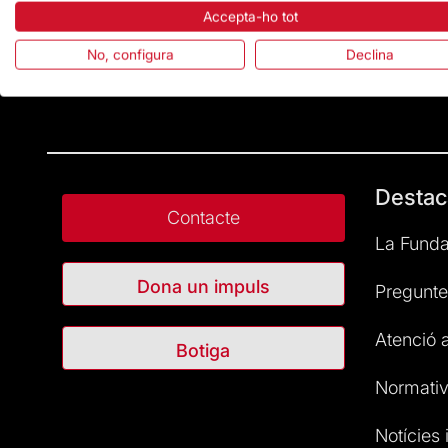
Accepta-ho tot
No, configura
Declina
Destac
Contacte
La Funda
Dona un impuls
Pregunte
Atenció a
Botiga
Normativ
Notícies i