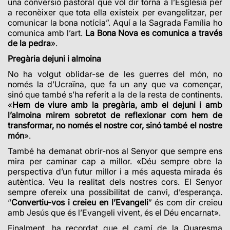
una conversió pastoral que vol dir torna a l’Església per
a reconèixer que tota ella existeix per evangelitzar, per
comunicar la bona notícia”. Aquí a la Sagrada Família ho
comunica amb l’art.
La
Bona Nova es comunica a través
de la pedra
».
Pregària dejuni i almoina
No ha volgut oblidar-se de les guerres del món, no
només la d’Ucraïna, que fa un any que va començar,
sinó que també s’ha referit a la de la resta de continents.
«
Hem de viure amb la pregària, amb el dejuni i amb
l’almoina mirem sobretot de reflexionar com hem de
transformar, no només el nostre cor, sinó també el nostre
món
».
També ha demanat obrir-nos al Senyor que sempre ens
mira per caminar cap a millor. «Déu sempre obre la
perspectiva d’un futur millor i a més aquesta mirada és
autèntica. Veu la realitat dels nostres cors. El Senyor
sempre ofereix una possibilitat de canvi, d’esperança.
“
Convertiu-vos i creieu en l’Evangeli
” és com dir creieu
amb Jesús que és l’Evangeli vivent, és el Déu encarnat».
Finalment, ha recordat que el camí de la Quaresma