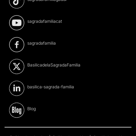
sagradafamiliacat
sagradafamilia
BasilicadelaSagradaFamilia
basilica-sagrada-familia
Blog