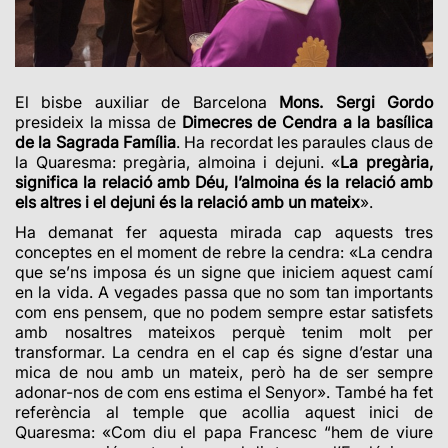
El bisbe auxiliar de Barcelona
Mons. Sergi Gordo
presideix la missa de
Dimecres de Cendra a la basílica
de la Sagrada Família
. Ha recordat les paraules claus de
la Quaresma: pregària, almoina i dejuni. «
La pregària,
significa la relació amb Déu, l’almoina és la relació amb
els altres i el dejuni és la relació amb un mateix
».
Ha demanat fer aquesta mirada cap aquests tres
conceptes en el moment de rebre la cendra: «La cendra
que se’ns imposa és un signe que iniciem aquest camí
en la vida. A vegades passa que no som tan importants
com ens pensem, que no podem sempre estar satisfets
amb nosaltres mateixos perquè tenim molt per
transformar. La cendra en el cap és signe d’estar una
mica de nou amb un mateix, però ha de ser sempre
adonar-nos de com ens estima el Senyor». També ha fet
referència al temple que acollia aquest inici de
Quaresma: «Com diu el papa Francesc “hem de viure