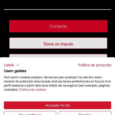
Contacte
Dona un impuls
Botiga
català
Política de privacitat
Usem galetes
Fem servir cookies pròpies i de tercers per analitzar l'ús del lloc web i
Destacats
mostrar-te publicitat relacionada amb les teves preferències en funció d'un
perfil elaborat a partir dels teus hàbits de navegació (per exemple, pàgines
visitades).
Política de cookies
La Fundació
Preguntes freqüents
Accepta-ho tot