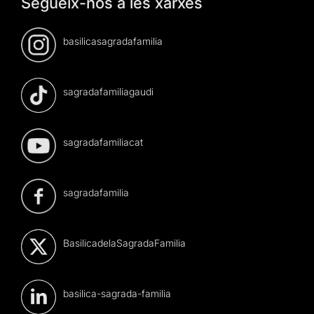
Segueix-nos a les xarxes
basilicasagradafamilia
sagradafamiliagaudi
sagradafamiliacat
sagradafamilia
BasilicadelaSagradaFamilia
basilica-sagrada-familia