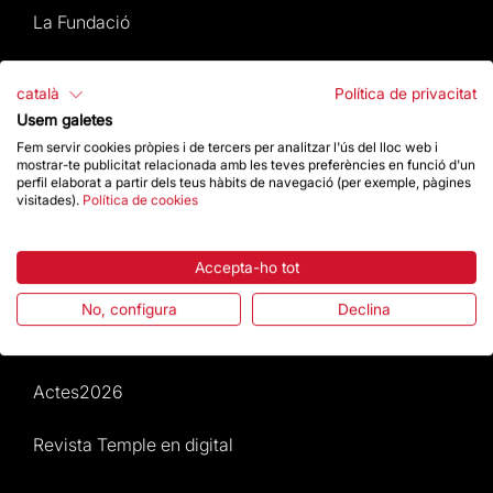
La Fundació
Preguntes freqüents
català
Política de privacitat
Usem galetes
Atenció al Visitant
Fem servir cookies pròpies i de tercers per analitzar l'ús del lloc web i
mostrar-te publicitat relacionada amb les teves preferències en funció d'un
Normativa i condicions de compra
perfil elaborat a partir dels teus hàbits de navegació (per exemple, pàgines
visitades).
Política de cookies
Notícies i Actualitat
Accepta-ho tot
Agenda
No, configura
Declina
Dona un impuls
Actes2026
Revista Temple en digital