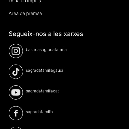
Dona un impuls
Àrea de premsa
Segueix-nos a les xarxes
basilicasagradafamilia
sagradafamiliagaudi
sagradafamiliacat
sagradafamilia