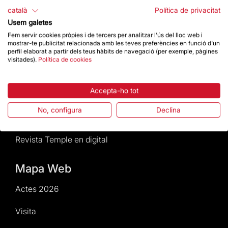
català
Política de privacitat
Normativa i condicions de compra
Usem galetes
Fem servir cookies pròpies i de tercers per analitzar l'ús del lloc web i
Notícies i Actualitat
mostrar-te publicitat relacionada amb les teves preferències en funció d'un
perfil elaborat a partir dels teus hàbits de navegació (per exemple, pàgines
visitades).
Política de cookies
Agenda
Dona un impuls
Accepta-ho tot
No, configura
Declina
Actes2026
Revista Temple en digital
Mapa Web
Actes 2026
Visita