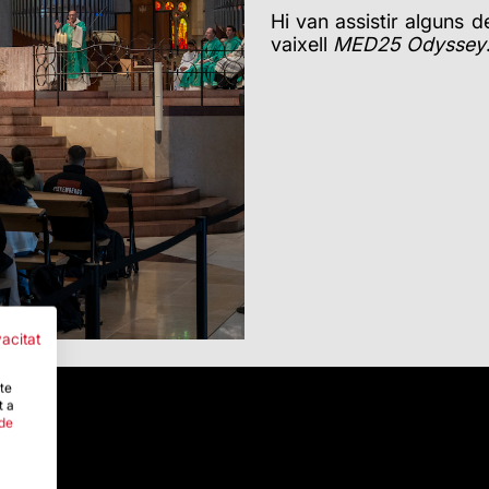
Hi van assistir alguns d
vaixell
MED25 Odyssey
vacitat
-te
t a
 de