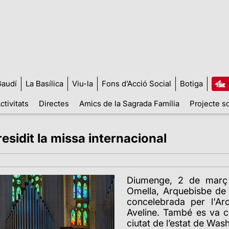
audí
La Basílica
Viu-la
Fons d’Acció Social
Botiga
ctivitats
Directes
Amics de la Sagrada Família
Projecte so
esidit la missa internacional
Diumenge, 2 de març 
Omella, Arquebisbe de 
concelebrada per l'Ar
Aveline. També es va 
ciutat de l’estat de Was