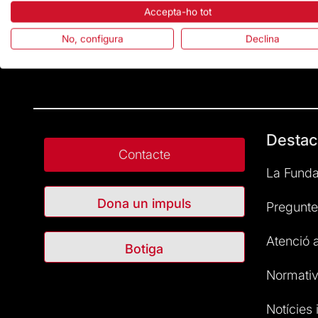
Accepta-ho tot
No, configura
Declina
Destac
Contacte
La Funda
Dona un impuls
Pregunte
Atenció a
Botiga
Normativ
Notícies i