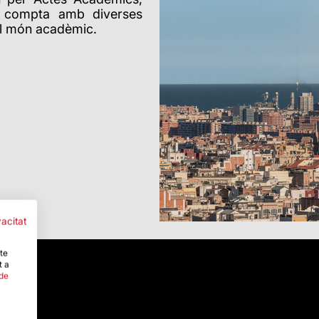
es compta amb diverses
i el món acadèmic.
vacitat
-te
t a
 de