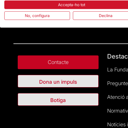
Accepta-ho tot
No, configura
Declina
Destac
Contacte
La Funda
Dona un impuls
Pregunte
Atenció a
Botiga
Normativ
Notícies i