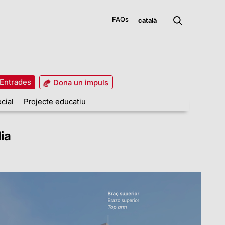
FAQs
Entrades
Dona un impuls
cial
Projecte educatiu
ia