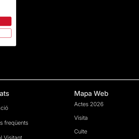
ats
Mapa Web
Actes 2026
ció
Visita
s freqüents
Culte
l Visitant