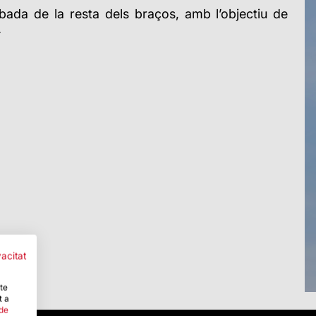
ibada de la resta dels braços, amb l’objectiu de
.
vacitat
-te
t a
 de