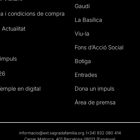
Gaudí
a i condicions de compra
La Basílica
 Actualitat
Viu-la
Fons d’Acció Social
impuls
Botiga
26
Entrades
emple en digital
Dona un impuls
Àrea de premsa
informacio@ext.sagradafamilia.org
(+34) 932 080 414
Carrer Mallorca, 401 Barcelona 08013 (Espanya)