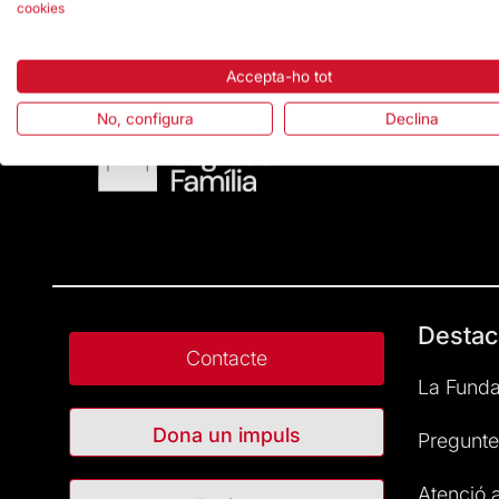
cookies
Accepta-ho tot
No, configura
Declina
Destac
Contacte
La Funda
Dona un impuls
Pregunte
Atenció a