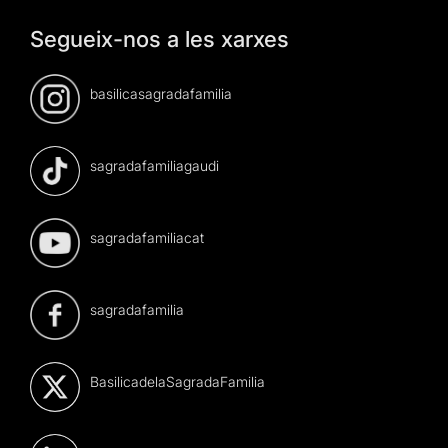
Segueix-nos a les xarxes
basilicasagradafamilia
sagradafamiliagaudi
sagradafamiliacat
sagradafamilia
BasilicadelaSagradaFamilia