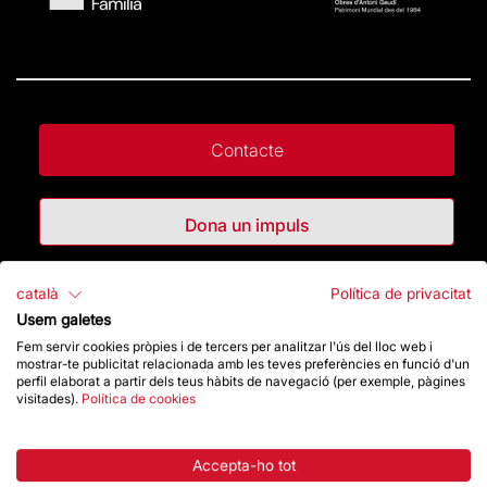
Contacte
Dona un impuls
Botiga
català
Política de privacitat
Usem galetes
Fem servir cookies pròpies i de tercers per analitzar l'ús del lloc web i
mostrar-te publicitat relacionada amb les teves preferències en funció d'un
Destacats
perfil elaborat a partir dels teus hàbits de navegació (per exemple, pàgines
visitades).
Política de cookies
La Fundació
Accepta-ho tot
Preguntes freqüents