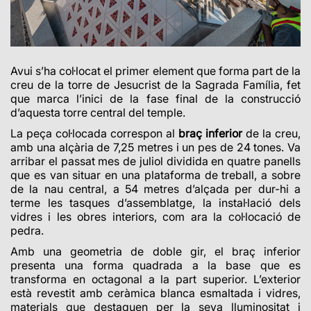
Avui s’ha col·locat el primer element que forma part de la
creu de la torre de Jesucrist de la Sagrada Família, fet
que marca l’inici de la fase final de la construcció
d’aquesta torre central del temple.
La peça col·locada correspon al
braç inferior
de la creu,
amb una alçària de 7,25 metres i un pes de 24 tones. Va
arribar el passat mes de juliol dividida en quatre panells
que es van situar en una plataforma de treball, a sobre
de la nau central, a 54 metres d’alçada per dur-hi a
terme les tasques d’assemblatge, la instal·lació dels
vidres i les obres interiors, com ara la col·locació de
pedra.
Amb una geometria de doble gir, el braç inferior
presenta una forma quadrada a la base que es
transforma en octagonal a la part superior. L’exterior
està revestit amb ceràmica blanca esmaltada i vidres,
materials que destaquen per la seva lluminositat i