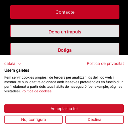
Contacte
Dona un impuls
Botiga
català
Política de privacitat
Destacats
Usem galetes
Fem servir cookies pròpies i de tercers per analitzar l'ús del lloc web i
mostrar-te publicitat relacionada amb les teves preferències en funció d'un
La Fundació
perfil elaborat a partir dels teus hàbits de navegació (per exemple, pàgines
visitades).
Política de cookies
Preguntes freqüents
Accepta-ho tot
Atenció al Visitant
No, configura
Declina
Normativa i condicions de compra