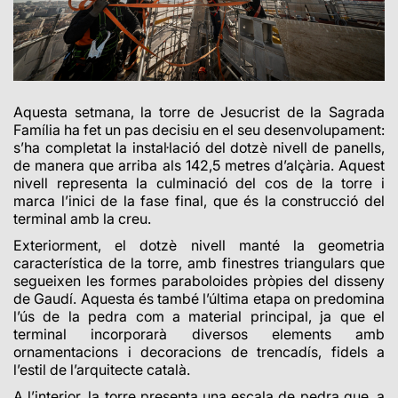
Aquesta setmana, la torre de Jesucrist de la Sagrada
Família ha fet un pas decisiu en el seu desenvolupament:
s’ha completat la instal·lació del dotzè nivell de panells,
de manera que arriba als 142,5 metres d’alçària. Aquest
nivell representa la culminació del cos de la torre i
marca l’inici de la fase final, que és la construcció del
terminal amb la creu.
Exteriorment, el dotzè nivell manté la geometria
característica de la torre, amb finestres triangulars que
segueixen les formes paraboloides pròpies del disseny
de Gaudí. Aquesta és també l’última etapa on predomina
l’ús de la pedra com a material principal, ja que el
terminal incorporarà diversos elements amb
ornamentacions i decoracions de trencadís, fidels a
l’estil de l’arquitecte català.
A l’interior, la torre presenta una escala de pedra que, a