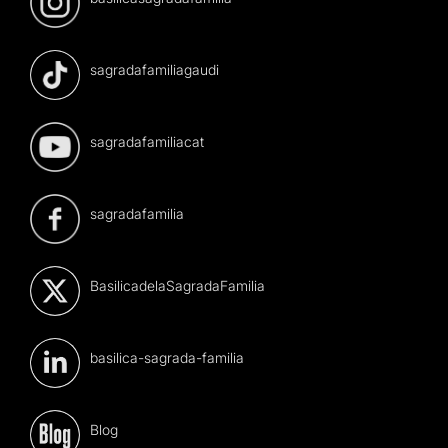
sagradafamiliagaudi
sagradafamiliacat
sagradafamilia
BasilicadelaSagradaFamilia
basilica-sagrada-familia
Blog