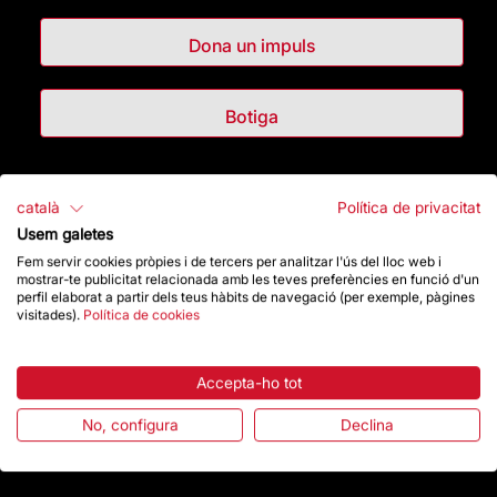
Dona un impuls
Botiga
Destacats
català
Política de privacitat
Usem galetes
La Fundació
Fem servir cookies pròpies i de tercers per analitzar l'ús del lloc web i
mostrar-te publicitat relacionada amb les teves preferències en funció d'un
perfil elaborat a partir dels teus hàbits de navegació (per exemple, pàgines
Preguntes freqüents
visitades).
Política de cookies
Atenció al Visitant
Accepta-ho tot
Normativa i condicions de compra
No, configura
Declina
Notícies i Actualitat