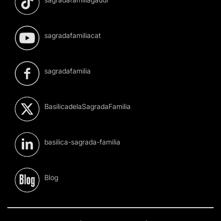
sagradafamiliacat
sagradafamilia
BasilicadelaSagradaFamilia
basilica-sagrada-familia
Blog